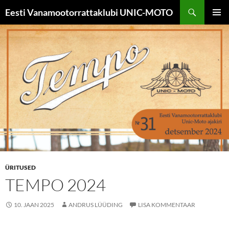
Liigu
Otsi
Eesti Vanamootorrattaklubi UNIC-MOTO
sisu
PEAME
juurde
ÜRITUSED
TEMPO 2024
10. JAAN 2025
ANDRUS LÜÜDING
LISA KOMMENTAAR