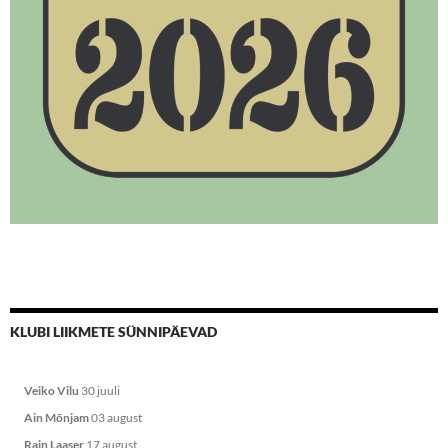
KLUBI LIIKMETE SÜNNIPÄEVAD
Veiko Vilu
30 juuli
Ain Mõnjam
03 august
Rain Laaser
17 august