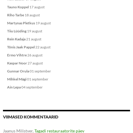
Tauno Koppel
17 august
Riho Tarbe
18 august
Martynas Pletkus
19 august
Tiiu Lüüding
19 august
Rein Kadaja
21 august
Tõnis Jaak Pappel
22 august
Ermo Vihtre
26 august
Kaspar Noor
27 august
Gunnar Orula
01 september
Mihkel Mägi
01 september
Ain Lepa
04 september
VIIMASED KOMMENTAARID
Jaanus Milistver
,
Tagadi restauraatorite päev