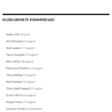
KLUBI LIIKMETE SÜNNIPÄEVAD
Veiko Vilu
30 juuli
Ain Mõnjam
03 august
Rain Laaser
17 august
Tauno Koppel
17 august
Riho Tarbe
18 august
Martynas Pletkus
19 august
Tiiu Lüüding
19 august
Rein Kadaja
21 august
Tõnis Jaak Pappel
22 august
Ermo Vihtre
26 august
Kaspar Noor
27 august
Gunnar Orula
01 september