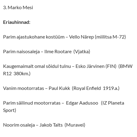
3. Marko Mesi
Eriauhinnad:
Parim ajastukohane kostüüm – Vello Närep (miilitsa M-72)
Parim naisosaleja – Ilme Rootare (Vjatka)
Kaugemaimalt omal sõidul tulnu – Esko Järvinen (FIN) (BMW
R12 380km.)
Vanim mootorratas – Paul Kukk (Royal Enfield 1919.a.)
Parim säilinud mootorratas – Edgar Aadusoo (IZ Planeta
Sport)
Noorim osaleja – Jakob Talts (Muravei)