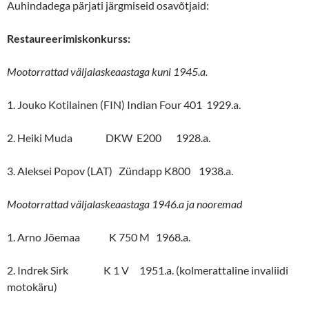
Auhindadega pärjati järgmiseid osavõtjaid:
Restaureerimiskonkurss:
Mootorrattad väljalaskeaastaga kuni 1945.a.
1. Jouko Kotilainen (FIN) Indian Four 401 1929.a.
2. Heiki Muda DKW E200 1928.a.
3. Aleksei Popov (LAT) Zündapp K800 1938.a.
Mootorrattad väljalaskeaastaga 1946.a ja nooremad
1. Arno Jõemaa K 750 M 1968.a.
2. Indrek Sirk K 1 V 1951.a. (kolmerattaline invaliidi
motokäru)