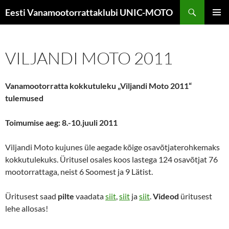
Liigu
Otsi
Eesti Vanamootorrattaklubi UNIC-MOTO
sisu
PEAME
juurde
VILJANDI MOTO 2011
Vanamootorratta kokkutuleku „Viljandi Moto 2011“
tulemused
Toimumise aeg: 8.-10.juuli 2011
Viljandi Moto kujunes üle aegade kõige osavõtjaterohkemaks
kokkutulekuks. Üritusel osales koos lastega 124 osavõtjat 76
mootorrattaga, neist 6 Soomest ja 9 Lätist.
Üritusest saad
pilte
vaadata
siit
,
siit
ja
siit
.
Videod
üritusest
lehe allosas!