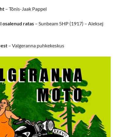
ht
– Tõnis-Jaak Pappel
l osalenud ratas
– Sunbeam 5HP (1917) – Aleksej
eest
– Valgeranna puhkekeskus