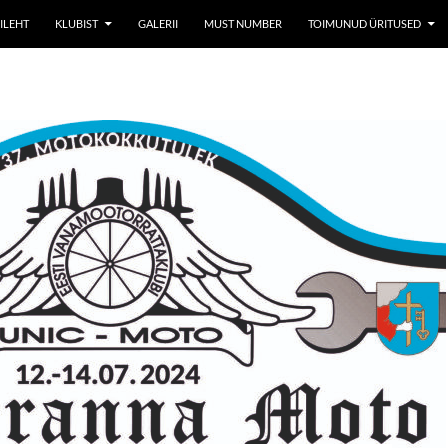
ILEHT
KLUBIST
GALERII
MUST NUMBER
TOIMUNUD ÜRITUSED