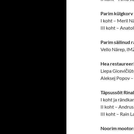
Parim külgkorv
I koht – Meril 
III koht – Anato
Parim säilinud r
Vello Närep, IM
Hea restaureer
Liepa Giceviči
Aleksej Popov 
Täpsussõit Rina
I koht ja rändkar
II koht – Andrus
III koht – Rain L
Noorim mootor