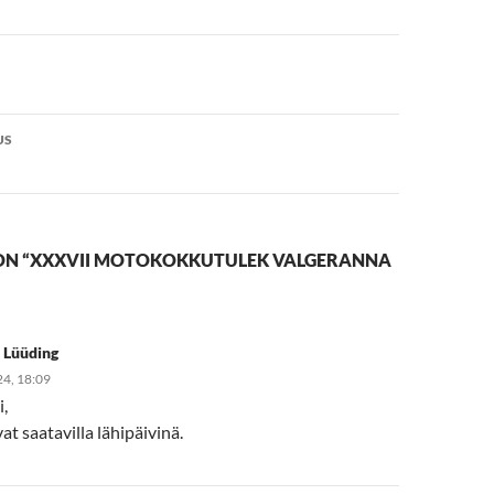
e
US
ON “XXXVII MOTOKOKKUTULEK VALGERANNA
 Lüüding
24, 18:09
i,
at saatavilla lähipäivinä.