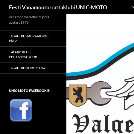
Otsi
Eesti Vanamootorrattaklubi UNIC-MOTO
ES
Liigu
vanamootorratturite pesa.
aastast 1976.
sisu
juurde
TAGADI RESTAURAATORITE
PÄEV
ТАГАДИ ДЕНЬ
РЕСТАВРАТОРОВ
TAGADI RESTORERS DAY
UNIC-MOTO FACEBOOKIS