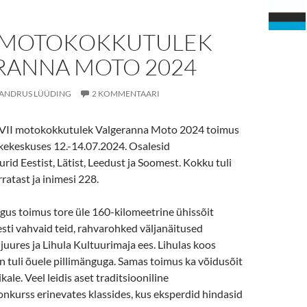
I MOTOKOKKUTULEK
RANNA MOTO 2024
ANDRUS LÜÜDING
2 KOMMENTAARI
XVII motokokkutulek Valgeranna Moto 2024 toimus
ekeskuses 12.-14.07.2024. Osalesid
id Eestist, Lätist, Leedust ja Soomest. Kokku tuli
atast ja inimesi 228.
gus toimus tore üle 160-kilomeetrine ühissõit
ti vahvaid teid, rahvarohked väljanäitused
uures ja Lihula Kultuurimaja ees. Lihulas koos
 tuli õuele pillimänguga. Samas toimus ka võidusõit
kale. Veel leidis aset traditsiooniline
nkurss erinevates klassides, kus eksperdid hindasid