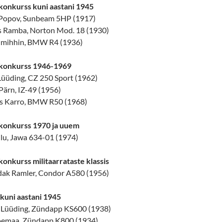
konkurss kuni aastani 1945
j Popov, Sunbeam 5HP (1917)
ts Ramba, Norton Mod. 18 (1930)
 Sumihhin, BMW R4 (1936)
konkurss 1946-1969
 Lüüding, CZ 250 Sport (1962)
Pärn, IZ-49 (1956)
us Karro, BMW R50 (1968)
konkurss 1970 ja uuem
ilu, Jawa 634-01 (1974)
onkurss militaarrataste klassis
edak Ramler, Condor A580 (1956)
kuni aastani 1945
an Lüüding, Zündapp KS600 (1938)
Jõemaa, Zündapp K800 (1934)