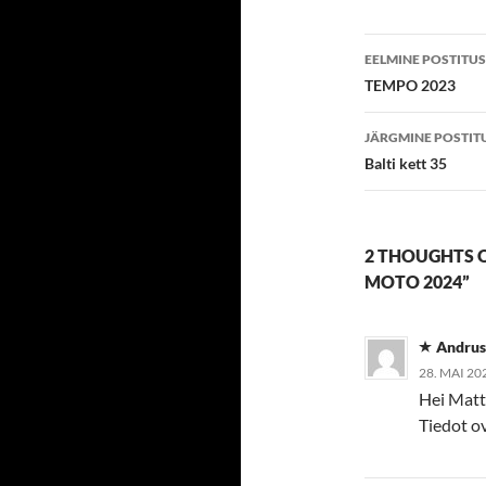
Postitust
EELMINE POSTITUS
töölaud
TEMPO 2023
JÄRGMINE POSTIT
Balti kett 35
2 THOUGHTS 
MOTO 2024”
Andrus
28. MAI 20
Hei Matt
Tiedot ov