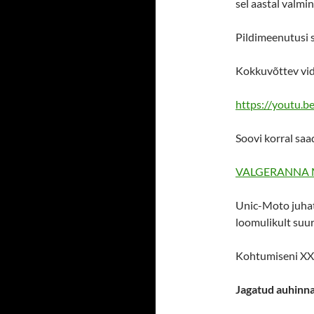
sel aastal valmi
Pildimeenutusi s
Kokkuvõttev vi
https://youtu.b
Soovi korral saad
VALGERANNA M
Unic-Moto juhat
loomulikult suur
Kohtumiseni XXX
Jagatud auhinna