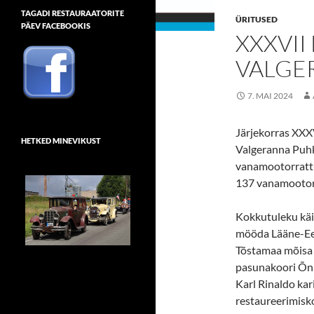
TAGADI RESTAURAATORITE
ÜRITUSED
PÄEV FACEBOOKIS
XXXVI
VALGE
7. MAI 2024
Järjekorras XX
HETKED MINEVIKUST
Valgeranna Puhk
vanamootorrattur
137 vanamootorr
Kokkutuleku käi
mööda Lääne-Ees
Tõstamaa mõisa j
pasunakoori Õnn
Karl Rinaldo kari
restaureerimisko