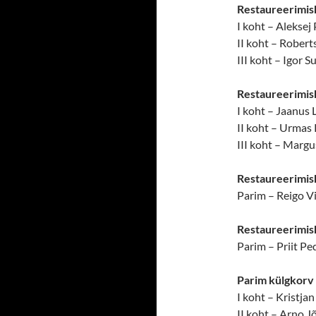
Restaureerimis
I koht – Alekse
II koht – Rober
III koht – Igor
Restaureerimis
I koht – Jaanus
II koht – Urmas 
III koht – Marg
Restaureerimis
Parim – Reigo V
Restaureerimisk
Parim – Priit P
Parim külgkorv 
I koht – Kristj
II koht – Arno 