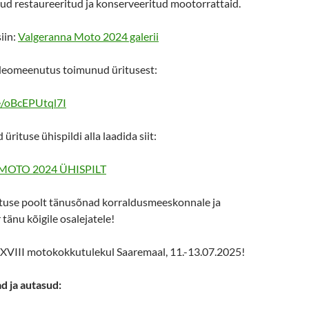
nud restaureeritud ja konserveeritud mootorrattaid.
iin:
Valgeranna Moto 2024 galerii
deomeenutus toimunud üritusest:
e/oBcEPUtql7I
 ürituse ühispildi alla laadida siit:
OTO 2024 ÜHISPILT
use poolt tänusõnad korraldusmeeskonnale ja
 tänu kõigile osalejatele!
VIII motokokkutulekul Saaremaal, 11.-13.07.2025!
d ja autasud: