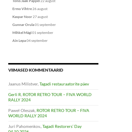
Tõnis Jaak Pappel
22 august
Ermo Vihtre
26 august
Kaspar Noor
27 august
Gunnar Orula
01 september
Mihkel Mägi
01 september
Ain Lepa
04 september
VIIMASED KOMMENTAARID
Jaanus Milistver
,
Tagadi restauraatorite päev
Gerli R
,
ROTOR RETRO TOUR – FIVA WORLD
RALLY 2024
Paweł Oleszak
,
ROTOR RETRO TOUR – FIVA
WORLD RALLY 2024
Juri Pahomenkov.
,
Tagadi Restorers’ Day
04.10.2026