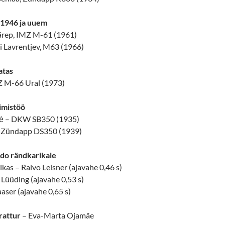
 1946 ja uuem
Närep, IMZ M-61 (1961)
li Lavrentjev, M63 (1966)
atas
Z M-66 Ural (1973)
imistöö
ūtė – DKW SB350 (1935)
– Zündapp DS350 (1939)
ldo rändkarikale
ikas – Raivo Leisner (ajavahe 0,46 s)
 Lüüding (ajavahe 0,53 s)
aaser (ajavahe 0,65 s)
rattur
– Eva-Marta Ojamäe