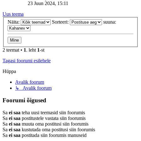
23 Juun 2024, 15:11
Uus teema
Näita:
Sorteeri:
suuna:
2 teemat •
1
. leht
1
-st
Tagasi foorumi esilehele
Hüppa
Avalik foorum
↳ Avalik foorum
Foorumi õigused
Sa
ei saa
teha uusi teemasid siin foorumis
Sa
ei saa
postitustele vastata siin foorumis
Sa
ei saa
muuta oma postitusi siin foorumis
Sa
ei saa
kustutada oma postitusi siin foorumis
Sa
ei saa
postitada siin foorumis manuseid