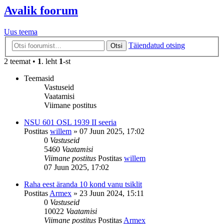
Avalik foorum
Uus teema
Täiendatud otsing
Otsi
2 teemat •
1
. leht
1
-st
Teemasid
Vastuseid
Vaatamisi
Viimane postitus
NSU 601 OSL 1939 II seeria
Postitas
willem
»
07 Juun 2025, 17:02
0
Vastuseid
5460
Vaatamisi
Viimane postitus
Postitas
willem
07 Juun 2025, 17:02
Raha eest äranda 10 kond vanu tsiklit
Postitas
Armex
»
23 Juun 2024, 15:11
0
Vastuseid
10022
Vaatamisi
Viimane postitus
Postitas
Armex