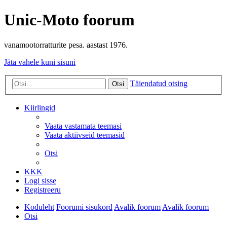
Unic-Moto foorum
vanamootorratturite pesa. aastast 1976.
Jäta vahele kuni sisuni
Täiendatud otsing
Otsi
Kiirlingid
Vaata vastamata teemasi
Vaata aktiivseid teemasid
Otsi
KKK
Logi sisse
Registreeru
Koduleht
Foorumi sisukord
Avalik foorum
Avalik foorum
Otsi