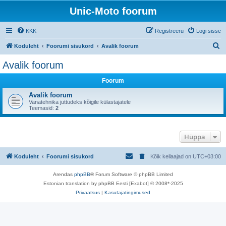
Unic-Moto foorum
KKK
Registreeru
Logi sisse
O
Koduleht
Foorumi sisukord
Avalik foorum
t
Avalik foorum
s
Foorum
i
Avalik foorum
Vanatehnika juttudeks kõigile külastajatele
Teemasid:
2
Hüppa
Koduleht
Foorumi sisukord
Kõik kellaajad on
UTC+03:00
Arendas
phpBB
® Forum Software © phpBB Limited
Estonian translation by phpBB Eesti [Exabot] © 2008*-2025
Privaatsus
|
Kasutajatingimused