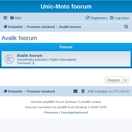
Unic-Moto foorum
KKK
Registreeru
Logi sisse
O
Koduleht
Foorumi sisukord
Avalik foorum
t
Avalik foorum
s
Foorum
i
Avalik foorum
Vanatehnika juttudeks kõigile külastajatele
Teemasid:
2
Hüppa
Koduleht
Foorumi sisukord
Kõik kellaajad on
UTC+03:00
Arendas
phpBB
® Forum Software © phpBB Limited
Estonian translation by phpBB Eesti [Exabot] © 2008*-2025
Privaatsus
|
Kasutajatingimused