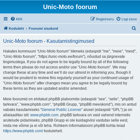
Unic-Moto foorum
KKK
Registreeru
Logi sisse
O
Koduleht
Foorumi sisukord
t
Unic-Moto foorum - Kasutamistingimused
s
i
Hakates kommuuni “Unic-Moto foorum” liikmeks (edaspidi "me", "meie", "meid",
“Unic-Moto foorum”, “https://unic-moto.ee/forum”), nõustud sa järgnevate
tingimustega. If you do not agree to be legally bound by all of the following
terms then please do not access and/or use “Unic-Moto foorum”. We may
change these at any time and we’ll do our utmost in informing you, though it
would be prudent to review this regularly yourself as your continued usage of
“Unic-Moto foorum” after changes mean you agree to be legally bound by
these terms as they are updated and/or amended.
Meie foorumid on ehitatud phpBB platvormile (edaspidi “see”, “selle”, “phpBB
tarkvara”, “www.phpbb.com”, “phpBB Grupp, “phpBB meeskond”), mis on antud
vabaks kasutamiseks “
General Public License
” alusel (edaspidi “GPL”) ja on
allalaaditav siit:
www.phpbb.com
. phpBB tarkvara on vaid vahend internetis
arutelude pidamiseks, phpBB Grupp ei ole kuidagiviisi vastutav selle eest,
mida me võime ja ei või teha. Rohkem informatsiooni phpBB kohta leiad
https://www.phpbb.com/
kodulehelt.