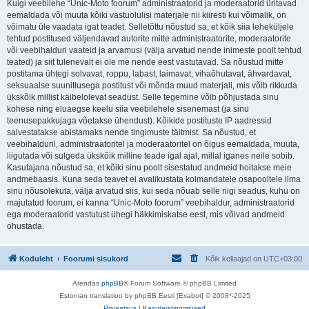
Kuigi veebilehe “Unic-Moto foorum” administraatorid ja moderaatorid üritavad
eemaldada või muuta kõiki vastuolulisi materjale nii kiiresti kui võimalik, on
võimatu üle vaadata igat teadet. Selletõttu nõustud sa, et kõik siia leheküljele
tehtud postitused väljendavad autorite mitte administraatorite, moderaatorite
või veebihalduri vaateid ja arvamusi (välja arvatud nende inimeste poolt tehtud
teated) ja siit tulenevalt ei ole me nende eest vastutavad. Sa nõustud mitte
postitama ühtegi solvavat, roppu, labast, laimavat, vihaõhutavat, ähvardavat,
seksuaalse suunitlusega postitust või mõnda muud materjali, mis võib rikkuda
ükskõik millist käibelolevat seadust. Selle tegemine võib põhjustada sinu
kohese ning eluaegse keelu siia veebilehele sisenemast (ja sinu
teenusepakkujaga võetakse ühendust). Kõikide postituste IP aadressid
salvestatakse abistamaks nende tingimuste täitmist. Sa nõustud, et
veebihalduril, administraatoritel ja moderaatoritel on õigus eemaldada, muuta,
liigutada või sulgeda ükskõik milline teade igal ajal, millal iganes neile sobib.
Kasutajana nõustud sa, et kõiki sinu poolt sisestatud andmeid hoitakse meie
andmebaasis. Kuna seda teavet ei avalikustata kolmandatele osapooltele ilma
sinu nõusolekuta, välja arvatud siis, kui seda nõuab selle riigi seadus, kuhu on
majutatud foorum, ei kanna “Unic-Moto foorum” veebihaldur, administraatorid
ega moderaatorid vastutust ühegi häkkimiskatse eest, mis võivad andmeid
ohustada.
Koduleht
Foorumi sisukord
Kõik kellaajad on
UTC+03:00
Arendas
phpBB
® Forum Software © phpBB Limited
Estonian translation by phpBB Eesti [Exabot] © 2008*-2025
Privaatsus
|
Kasutajatingimused