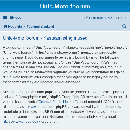
Unic-Moto foorum
KKK
Registreeru
Logi sisse
O
Koduleht
Foorumi sisukord
t
Unic-Moto foorum - Kasutamistingimused
s
i
Hakates kommuuni “Unic-Moto foorum” liikmeks (edaspidi "me", "meie", "meid",
“Unic-Moto foorum”, “https://unic-moto.ee/forum”), nõustud sa järgnevate
tingimustega. If you do not agree to be legally bound by all of the following
terms then please do not access and/or use “Unic-Moto foorum”. We may
change these at any time and we’ll do our utmost in informing you, though it
would be prudent to review this regularly yourself as your continued usage of
“Unic-Moto foorum” after changes mean you agree to be legally bound by
these terms as they are updated and/or amended.
Meie foorumid on ehitatud phpBB platvormile (edaspidi “see”, “selle”, “phpBB
tarkvara”, “www.phpbb.com”, “phpBB Grupp, “phpBB meeskond”), mis on antud
vabaks kasutamiseks “
General Public License
” alusel (edaspidi “GPL”) ja on
allalaaditav siit:
www.phpbb.com
. phpBB tarkvara on vaid vahend internetis
arutelude pidamiseks, phpBB Grupp ei ole kuidagiviisi vastutav selle eest,
mida me võime ja ei või teha. Rohkem informatsiooni phpBB kohta leiad
https://www.phpbb.com/
kodulehelt.