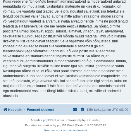
Kuigi veebilehe “Unic-Moto foorum” administraatorid ja moderaatorid üritavad
eemaldada või muuta kõiki vastuolulisi materjale nii kiiresti kui võimalik, on
võimatu üle vaadata igat teadet. Selletõttu nõustud sa, et kõik siia leheküljele
tehtud postitused väljendavad autorite mitte administraatorite, moderaatorite
või veebihalduri vaateid ja arvamusi (välja arvatud nende inimeste poolt tehtud
teated) ja siit tulenevalt ei ole me nende eest vastutavad. Sa nõustud mitte
postitama ühtegi solvavat, roppu, labast, laimavat, vihaõhutavat, ähvardavat,
seksuaalse suunitlusega postitust või mõnda muud materjali, mis võib rikkuda
ükskõik millist käibelolevat seadust. Selle tegemine võib põhjustada sinu
kohese ning eluaegse keelu siia veebilehele sisenemast (ja sinu
teenusepakkujaga võetakse ühendust). Kõikide postituste IP aadressid
salvestatakse abistamaks nende tingimuste täitmist. Sa nõustud, et
veebihalduril, administraatoritel ja moderaatoritel on õigus eemaldada, muuta,
liigutada või sulgeda ükskõik milline teade igal ajal, millal iganes neile sobib.
Kasutajana nõustud sa, et kõiki sinu poolt sisestatud andmeid hoitakse meie
andmebaasis. Kuna seda teavet ei avalikustata kolmandatele osapooltele ilma
sinu nõusolekuta, välja arvatud siis, kui seda nõuab selle riigi seadus, kuhu on
majutatud foorum, ei kanna “Unic-Moto foorum” veebihaldur, administraatorid
ega moderaatorid vastutust ühegi häkkimiskatse eest, mis võivad andmeid
ohustada.
Koduleht
Foorumi sisukord
Kõik kellaajad on
UTC+03:00
Arendas
phpBB
® Forum Software © phpBB Limited
Estonian translation by phpBB Eesti [Exabot] © 2008*-2025
Privaatsus
|
Kasutajatingimused