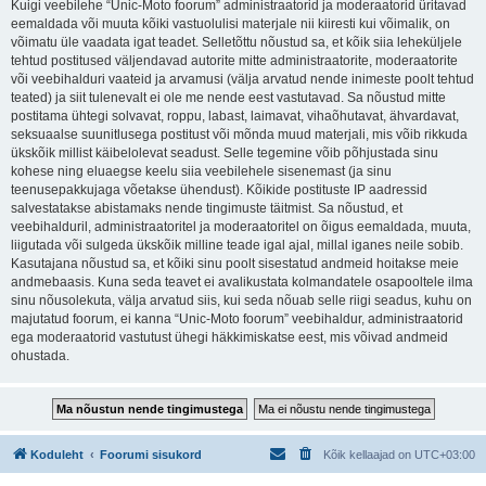
Kuigi veebilehe “Unic-Moto foorum” administraatorid ja moderaatorid üritavad
eemaldada või muuta kõiki vastuolulisi materjale nii kiiresti kui võimalik, on
võimatu üle vaadata igat teadet. Selletõttu nõustud sa, et kõik siia leheküljele
tehtud postitused väljendavad autorite mitte administraatorite, moderaatorite
või veebihalduri vaateid ja arvamusi (välja arvatud nende inimeste poolt tehtud
teated) ja siit tulenevalt ei ole me nende eest vastutavad. Sa nõustud mitte
postitama ühtegi solvavat, roppu, labast, laimavat, vihaõhutavat, ähvardavat,
seksuaalse suunitlusega postitust või mõnda muud materjali, mis võib rikkuda
ükskõik millist käibelolevat seadust. Selle tegemine võib põhjustada sinu
kohese ning eluaegse keelu siia veebilehele sisenemast (ja sinu
teenusepakkujaga võetakse ühendust). Kõikide postituste IP aadressid
salvestatakse abistamaks nende tingimuste täitmist. Sa nõustud, et
veebihalduril, administraatoritel ja moderaatoritel on õigus eemaldada, muuta,
liigutada või sulgeda ükskõik milline teade igal ajal, millal iganes neile sobib.
Kasutajana nõustud sa, et kõiki sinu poolt sisestatud andmeid hoitakse meie
andmebaasis. Kuna seda teavet ei avalikustata kolmandatele osapooltele ilma
sinu nõusolekuta, välja arvatud siis, kui seda nõuab selle riigi seadus, kuhu on
majutatud foorum, ei kanna “Unic-Moto foorum” veebihaldur, administraatorid
ega moderaatorid vastutust ühegi häkkimiskatse eest, mis võivad andmeid
ohustada.
Koduleht
Foorumi sisukord
Kõik kellaajad on
UTC+03:00