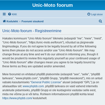
Unic-Moto foorum
KKK
Logi sisse
O
Koduleht
Foorumi sisukord
t
Unic-Moto foorum - Registreerimine
s
i
Hakates kommuuni “Unic-Moto foorum” liikmeks (edaspidi "me", "meie", "meid",
“Unic-Moto foorum”, “https://unic-moto.ee/forum”), nõustud sa järgnevate
tingimustega. If you do not agree to be legally bound by all of the following
terms then please do not access and/or use “Unic-Moto foorum”. We may
change these at any time and we’ll do our utmost in informing you, though it
would be prudent to review this regularly yourself as your continued usage of
“Unic-Moto foorum” after changes mean you agree to be legally bound by
these terms as they are updated and/or amended.
Meie foorumid on ehitatud phpBB platvormile (edaspidi “see”, “selle”, “phpBB
tarkvara”, “www.phpbb.com”, “phpBB Grupp, “phpBB meeskond”), mis on antud
vabaks kasutamiseks “
General Public License
” alusel (edaspidi “GPL”) ja on
allalaaditav siit:
www.phpbb.com
. phpBB tarkvara on vaid vahend internetis
arutelude pidamiseks, phpBB Grupp ei ole kuidagiviisi vastutav selle eest,
mida me võime ja ei või teha. Rohkem informatsiooni phpBB kohta leiad
https://www.phpbb.com/
kodulehelt.