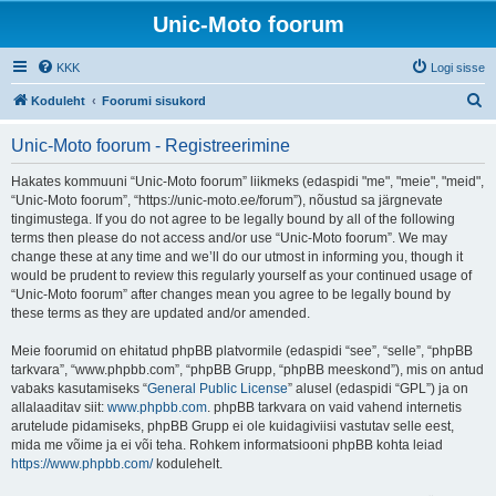
Unic-Moto foorum
KKK
Logi sisse
O
Koduleht
Foorumi sisukord
t
Unic-Moto foorum - Registreerimine
s
i
Hakates kommuuni “Unic-Moto foorum” liikmeks (edaspidi "me", "meie", "meid",
“Unic-Moto foorum”, “https://unic-moto.ee/forum”), nõustud sa järgnevate
tingimustega. If you do not agree to be legally bound by all of the following
terms then please do not access and/or use “Unic-Moto foorum”. We may
change these at any time and we’ll do our utmost in informing you, though it
would be prudent to review this regularly yourself as your continued usage of
“Unic-Moto foorum” after changes mean you agree to be legally bound by
these terms as they are updated and/or amended.
Meie foorumid on ehitatud phpBB platvormile (edaspidi “see”, “selle”, “phpBB
tarkvara”, “www.phpbb.com”, “phpBB Grupp, “phpBB meeskond”), mis on antud
vabaks kasutamiseks “
General Public License
” alusel (edaspidi “GPL”) ja on
allalaaditav siit:
www.phpbb.com
. phpBB tarkvara on vaid vahend internetis
arutelude pidamiseks, phpBB Grupp ei ole kuidagiviisi vastutav selle eest,
mida me võime ja ei või teha. Rohkem informatsiooni phpBB kohta leiad
https://www.phpbb.com/
kodulehelt.