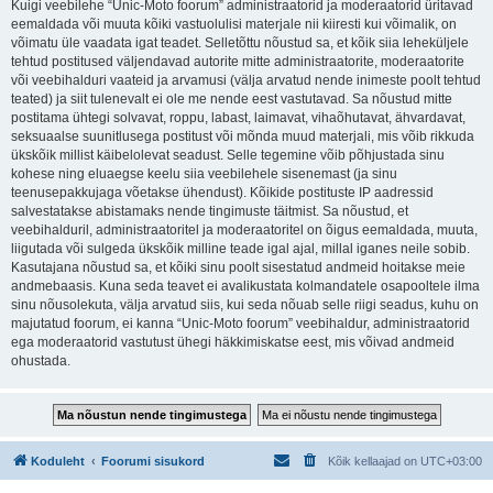
Kuigi veebilehe “Unic-Moto foorum” administraatorid ja moderaatorid üritavad
eemaldada või muuta kõiki vastuolulisi materjale nii kiiresti kui võimalik, on
võimatu üle vaadata igat teadet. Selletõttu nõustud sa, et kõik siia leheküljele
tehtud postitused väljendavad autorite mitte administraatorite, moderaatorite
või veebihalduri vaateid ja arvamusi (välja arvatud nende inimeste poolt tehtud
teated) ja siit tulenevalt ei ole me nende eest vastutavad. Sa nõustud mitte
postitama ühtegi solvavat, roppu, labast, laimavat, vihaõhutavat, ähvardavat,
seksuaalse suunitlusega postitust või mõnda muud materjali, mis võib rikkuda
ükskõik millist käibelolevat seadust. Selle tegemine võib põhjustada sinu
kohese ning eluaegse keelu siia veebilehele sisenemast (ja sinu
teenusepakkujaga võetakse ühendust). Kõikide postituste IP aadressid
salvestatakse abistamaks nende tingimuste täitmist. Sa nõustud, et
veebihalduril, administraatoritel ja moderaatoritel on õigus eemaldada, muuta,
liigutada või sulgeda ükskõik milline teade igal ajal, millal iganes neile sobib.
Kasutajana nõustud sa, et kõiki sinu poolt sisestatud andmeid hoitakse meie
andmebaasis. Kuna seda teavet ei avalikustata kolmandatele osapooltele ilma
sinu nõusolekuta, välja arvatud siis, kui seda nõuab selle riigi seadus, kuhu on
majutatud foorum, ei kanna “Unic-Moto foorum” veebihaldur, administraatorid
ega moderaatorid vastutust ühegi häkkimiskatse eest, mis võivad andmeid
ohustada.
Koduleht
Foorumi sisukord
Kõik kellaajad on
UTC+03:00