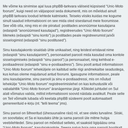
Me võime ka sirvimise ajal luua phpBB-tarkvara väliseid küpsiseid “Unic-Moto
foorum”, kuigi need on väljaspool seda dokumenti, mis on mõeldud ainult
phpBB tarkvara loodud lehtede katmiseks. Teiseks viisiks kuidas me kogume
sinult saadud informatsiooni on see mida oled sisestanud meie foorumisse.
See võib olla, ning mis ei ole piiratud: postitades anonüümse kasutajana
(edaspidi “anonüümsed kasutajad”), registreerudes “Unic-Moto foorum”
liikmeks (edaspidi “sinu konto”) ja postitades peale registreerumist ja/või
sisselogimist (edaspidi “sinu postitused”).
Sinu kasutajakonto sisaldab ühte unikaalset, ning teistest eristavat nime
(edaspidi “sinu kasutajanimi”), personaalset parooli mida kasutad oma kontole
sisselogimiseks (edaspidi “sinu parool”) ja personaalset, ning kehtivat e-
postiaadressi (edaspidi “sinu e-postiaadress”). Sinu poolt antud informatsioon
“Unic-Moto foorum” leheküljele on kaitstud selle riigi andmekaitse seadustega,
kus kohas oleme majutanud antud foorumi. Igasugune informatsioon, peale
sinu kasutajanime, sinu parooli ja sinu e-postiaadressi, mis on nõutud
lehekülje “Unic-Moto foorum” registreerimislehel on kas kohustuslik või
vabatahtlik “Unic-Moto foorum” äranägemise järgi. Kõikidel juhtudel on Sul
alati võimalus valida, millist informatsiooni soovid näidata avalikult. Peale selle
on Teil võimalik lubada või keelata phpBB süsteemi poolt automaatselt
genereerituid e-kirju (nt. “telli teema” jms).
Sinu parool on šifreeritud (ühesuunaline räsi) nii, et see oleks turvaline. Siiski,
on soovitatav, et Sa ei kasutaks ühte ja sama parooli üle mitme hulga
veebilehtedel. Sinu parool on mõeldud selleks, et saaksid ligipääsu oma
“Unic-Moto foorum”, kasutajakontole. Seega palun hoia oma parooli hoolikalt,