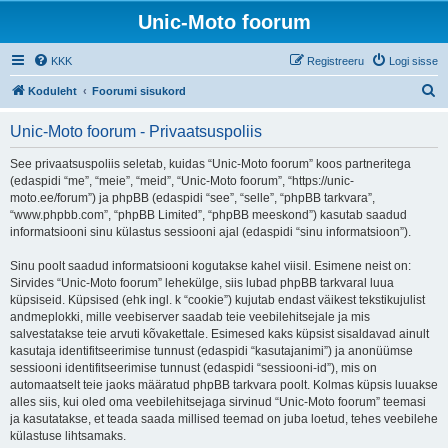
Unic-Moto foorum
KKK
Registreeru
Logi sisse
O
Koduleht
Foorumi sisukord
t
Unic-Moto foorum - Privaatsuspoliis
s
i
See privaatsuspoliis seletab, kuidas “Unic-Moto foorum” koos partneritega
(edaspidi “me”, “meie”, “meid”, “Unic-Moto foorum”, “https://unic-
moto.ee/forum”) ja phpBB (edaspidi “see”, “selle”, “phpBB tarkvara”,
“www.phpbb.com”, “phpBB Limited”, “phpBB meeskond”) kasutab saadud
informatsiooni sinu külastus sessiooni ajal (edaspidi “sinu informatsioon”).
Sinu poolt saadud informatsiooni kogutakse kahel viisil. Esimene neist on:
Sirvides “Unic-Moto foorum” lehekülge, siis lubad phpBB tarkvaral luua
küpsiseid. Küpsised (ehk ingl. k “cookie”) kujutab endast väikest tekstikujulist
andmeplokki, mille veebiserver saadab teie veebilehitsejale ja mis
salvestatakse teie arvuti kõvakettale. Esimesed kaks küpsist sisaldavad ainult
kasutaja identifitseerimise tunnust (edaspidi “kasutajanimi”) ja anonüümse
sessiooni identifitseerimise tunnust (edaspidi “sessiooni-id”), mis on
automaatselt teie jaoks määratud phpBB tarkvara poolt. Kolmas küpsis luuakse
alles siis, kui oled oma veebilehitsejaga sirvinud “Unic-Moto foorum” teemasi
ja kasutatakse, et teada saada millised teemad on juba loetud, tehes veebilehe
külastuse lihtsamaks.