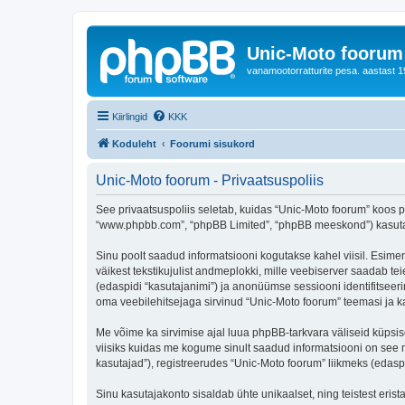
Unic-Moto foorum
vanamootorratturite pesa. aastast 1
Kiirlingid
KKK
Koduleht
Foorumi sisukord
Unic-Moto foorum - Privaatsuspoliis
See privaatsuspoliis seletab, kuidas “Unic-Moto foorum” koos pa
“www.phpbb.com”, “phpBB Limited”, “phpBB meeskond”) kasutab s
Sinu poolt saadud informatsiooni kogutakse kahel viisil. Esimen
väikest tekstikujulist andmeplokki, mille veebiserver saadab tei
(edaspidi “kasutajanimi”) ja anonüümse sessiooni identifitseeri
oma veebilehitsejaga sirvinud “Unic-Moto foorum” teemasi ja k
Me võime ka sirvimise ajal luua phpBB-tarkvara väliseid küpsi
viisiks kuidas me kogume sinult saadud informatsiooni on see 
kasutajad”), registreerudes “Unic-Moto foorum” liikmeks (edaspid
Sinu kasutajakonto sisaldab ühte unikaalset, ning teistest eris