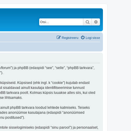
Otsi
Täiendatud otsing
Registreeru
Logi sisse
/forum”) ja phpBB (edaspidi “see”, “selle”, “phpBB tarkvara”,
).
küpsiseid. Küpsised (ehk ingl. k “cookie”) kujutab endast
t sisaldavad ainult kasutaja identifitseerimise tunnust
BB tarkvara poolt. Kolmas küpsis luuakse alles siis, kui oled
se lihtsamaks.
 ainult phpBB tarkvara loodud lehtede katmiseks. Teiseks
ostitades anonüümse kasutajana (edaspidi “anonüümsed
inu postitused”).
ntole sisselogimiseks (edaspidi “sinu parool”) ja personaalset,