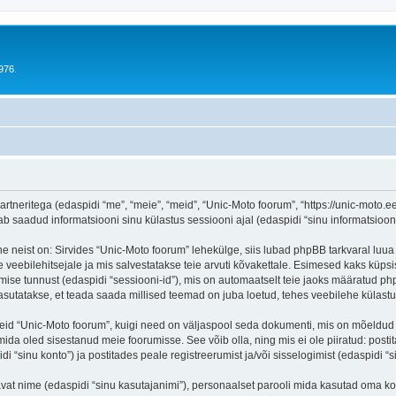
976.
rtneritega (edaspidi “me”, “meie”, “meid”, “Unic-Moto foorum”, “https://unic-moto.ee
aadud informatsiooni sinu külastus sessiooni ajal (edaspidi “sinu informatsioon”
e neist on: Sirvides “Unic-Moto foorum” lehekülge, siis lubad phpBB tarkvaral luua 
e veebilehitsejale ja mis salvestatakse teie arvuti kõvakettale. Esimesed kaks küpsis
mise tunnust (edaspidi “sessiooni-id”), mis on automaatselt teie jaoks määratud php
asutatakse, et teada saada millised teemad on juba loetud, tehes veebilehe külastu
seid “Unic-Moto foorum”, kuigi need on väljaspool seda dokumenti, mis on mõeldud
mida oled sisestanud meie foorumisse. See võib olla, ning mis ei ole piiratud: p
i “sinu konto”) ja postitades peale registreerumist ja/või sisselogimist (edaspidi “s
tavat nime (edaspidi “sinu kasutajanimi”), personaalset parooli mida kasutad oma ko