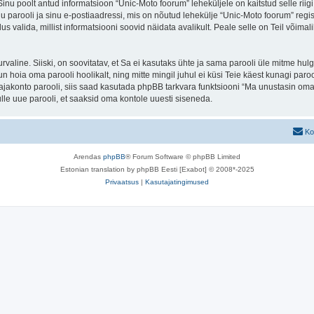
. Sinu poolt antud informatsioon “Unic-Moto foorum” leheküljele on kaitstud selle 
 parooli ja sinu e-postiaadressi, mis on nõutud lehekülje “Unic-Moto foorum” regis
us valida, millist informatsiooni soovid näidata avalikult. Peale selle on Teil võim
 turvaline. Siiski, on soovitatav, et Sa ei kasutaks ühte ja sama parooli üle mitme h
 hoia oma parooli hoolikalt, ning mitte mingil juhul ei küsi Teie käest kunagi pa
akonto parooli, siis saad kasutada phpBB tarkvara funktsiooni “Ma unustasin oma 
le uue parooli, et saaksid oma kontole uuesti siseneda.
Ko
Arendas
phpBB
® Forum Software © phpBB Limited
Estonian translation by phpBB Eesti [Exabot] © 2008*-2025
Privaatsus
|
Kasutajatingimused