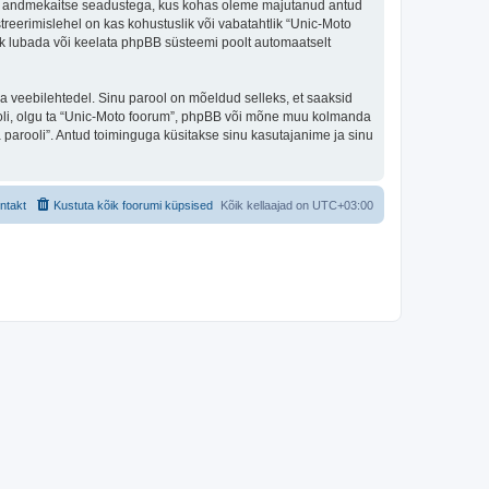
riigi andmekaitse seadustega, kus kohas oleme majutanud antud
treerimislehel on kas kohustuslik või vabatahtlik “Unic-Moto
alik lubada või keelata phpBB süsteemi poolt automaatselt
ulga veebilehtedel. Sinu parool on mõeldud selleks, et saaksid
rooli, olgu ta “Unic-Moto foorum”, phpBB või mõne muu kolmanda
parooli”. Antud toiminguga küsitakse sinu kasutajanime ja sinu
ntakt
Kustuta kõik foorumi küpsised
Kõik kellaajad on
UTC+03:00