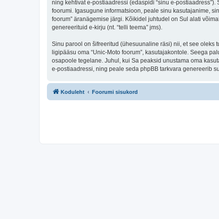
ning kehtivat e-postiaadressi (edaspidi “sinu e-postiaadress”)
foorumi. Igasugune informatsioon, peale sinu kasutajanime, sinu
foorum” äranägemise järgi. Kõikidel juhtudel on Sul alati võimal
genereerituid e-kirju (nt. “telli teema” jms).
Sinu parool on šifreeritud (ühesuunaline räsi) nii, et see oleks
ligipääsu oma “Unic-Moto foorum”, kasutajakontole. Seega palun
osapoole tegelane. Juhul, kui Sa peaksid unustama oma kasutaj
e-postiaadressi, ning peale seda phpBB tarkvara genereerib sul
Koduleht
Foorumi sisukord