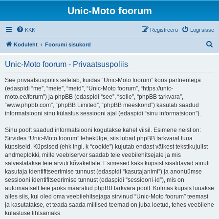
Unic-Moto foorum
KKK
Registreeru
Logi sisse
O
Koduleht
Foorumi sisukord
t
Unic-Moto foorum - Privaatsuspoliis
s
i
See privaatsuspoliis seletab, kuidas “Unic-Moto foorum” koos partneritega
(edaspidi “me”, “meie”, “meid”, “Unic-Moto foorum”, “https://unic-
moto.ee/forum”) ja phpBB (edaspidi “see”, “selle”, “phpBB tarkvara”,
“www.phpbb.com”, “phpBB Limited”, “phpBB meeskond”) kasutab saadud
informatsiooni sinu külastus sessiooni ajal (edaspidi “sinu informatsioon”).
Sinu poolt saadud informatsiooni kogutakse kahel viisil. Esimene neist on:
Sirvides “Unic-Moto foorum” lehekülge, siis lubad phpBB tarkvaral luua
küpsiseid. Küpsised (ehk ingl. k “cookie”) kujutab endast väikest tekstikujulist
andmeplokki, mille veebiserver saadab teie veebilehitsejale ja mis
salvestatakse teie arvuti kõvakettale. Esimesed kaks küpsist sisaldavad ainult
kasutaja identifitseerimise tunnust (edaspidi “kasutajanimi”) ja anonüümse
sessiooni identifitseerimise tunnust (edaspidi “sessiooni-id”), mis on
automaatselt teie jaoks määratud phpBB tarkvara poolt. Kolmas küpsis luuakse
alles siis, kui oled oma veebilehitsejaga sirvinud “Unic-Moto foorum” teemasi
ja kasutatakse, et teada saada millised teemad on juba loetud, tehes veebilehe
külastuse lihtsamaks.