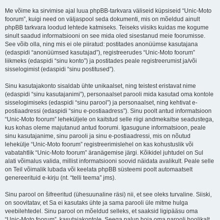
Me võime ka sirvimise ajal luua phpBB-tarkvara väliseid küpsiseid “Unic-Moto
foorum”, kuigi need on väljaspool seda dokumenti, mis on mõeldud ainult
phpBB tarkvara loodud lehtede katmiseks. Teiseks viisiks kuidas me kogume
sinult saadud informatsiooni on see mida oled sisestanud meie foorumisse.
See võib olla, ning mis ei ole piiratud: postitades anonüümse kasutajana
(edaspidi “anonüümsed kasutajad”), registreerudes “Unic-Moto foorum”
liikmeks (edaspidi “sinu konto”) ja postitades peale registreerumist ja/või
sisselogimist (edaspidi “sinu postitused”).
Sinu kasutajakonto sisaldab ühte unikaalset, ning teistest eristavat nime
(edaspidi “sinu kasutajanimi”), personaalset parooli mida kasutad oma kontole
sisselogimiseks (edaspidi “sinu parool”) ja personaalset, ning kehtivat e-
postiaadressi (edaspidi “sinu e-postiaadress”). Sinu poolt antud informatsioon
“Unic-Moto foorum” leheküljele on kaitstud selle riigi andmekaitse seadustega,
kus kohas oleme majutanud antud foorumi. Igasugune informatsioon, peale
sinu kasutajanime, sinu parooli ja sinu e-postiaadressi, mis on nõutud
lehekülje “Unic-Moto foorum” registreerimislehel on kas kohustuslik või
vabatahtlik “Unic-Moto foorum” äranägemise järgi. Kõikidel juhtudel on Sul
alati võimalus valida, millist informatsiooni soovid näidata avalikult. Peale selle
on Teil võimalik lubada või keelata phpBB süsteemi poolt automaatselt
genereerituid e-kirju (nt. “telli teema” jms).
Sinu parool on šifreeritud (ühesuunaline räsi) nii, et see oleks turvaline. Siiski,
on soovitatav, et Sa ei kasutaks ühte ja sama parooli üle mitme hulga
veebilehtedel. Sinu parool on mõeldud selleks, et saaksid ligipääsu oma
“Unic-Moto foorum”, kasutajakontole. Seega palun hoia oma parooli hoolikalt,