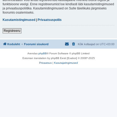
funktsioone veelgi. Enne registreerumist loe kindlasti läbi kasutamistingimused
ja privaatsuspoliitika. Kasutamistingimused on Sulle täielikuks järgmiseks
foorumis osalemiseks.
Kasutamistingimused
|
Privaatsuspoliis
Registreeru
Koduleht
Foorumi sisukord
Kõik kellaajad on
UTC+03:00
Arendas
phpBB
® Forum Software © phpBB Limited
Estonian translation by phpBB Eesti [Exabot] © 2008*-2025
Privaatsus
|
Kasutajatingimused