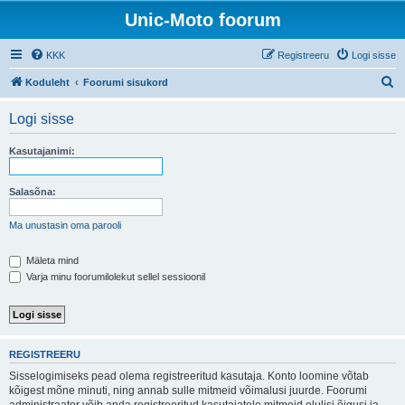
Unic-Moto foorum
KKK
Registreeru
Logi sisse
O
Koduleht
Foorumi sisukord
t
Logi sisse
s
i
Kasutajanimi:
Salasõna:
Ma unustasin oma parooli
Mäleta mind
Varja minu foorumilolekut sellel sessioonil
REGISTREERU
Sisselogimiseks pead olema registreeritud kasutaja. Konto loomine võtab
kõigest mõne minuti, ning annab sulle mitmeid võimalusi juurde. Foorumi
administraator võib anda registreeritud kasutajatele mitmeid olulisi õigusi ja