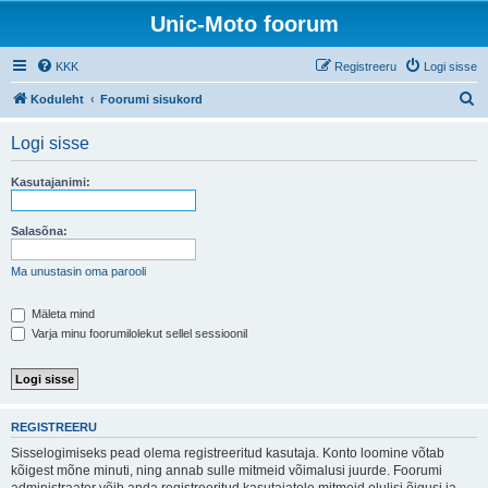
Unic-Moto foorum
KKK
Registreeru
Logi sisse
O
Koduleht
Foorumi sisukord
t
Logi sisse
s
i
Kasutajanimi:
Salasõna:
Ma unustasin oma parooli
Mäleta mind
Varja minu foorumilolekut sellel sessioonil
REGISTREERU
Sisselogimiseks pead olema registreeritud kasutaja. Konto loomine võtab
kõigest mõne minuti, ning annab sulle mitmeid võimalusi juurde. Foorumi
administraator võib anda registreeritud kasutajatele mitmeid olulisi õigusi ja