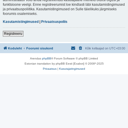
funktsioone veelgi. Enne registreerumist loe kindlasti läbi kasutamistingimused
ja privaatsuspoliitika. Kasutamistingimused on Sulle täielikuks järgmiseks
foorumis osalemiseks.
Kasutamistingimused
|
Privaatsuspoliis
Registreeru
Koduleht
Foorumi sisukord
Kõik kellaajad on
UTC+03:00
Arendas
phpBB
® Forum Software © phpBB Limited
Estonian translation by phpBB Eesti [Exabot] © 2008*-2025
Privaatsus
|
Kasutajatingimused