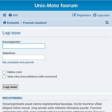
Unic-Moto foorum
KKK
Registreeru
Logi sisse
O
Koduleht
Foorumi sisukord
t
Logi sisse
s
i
Kasutajanimi:
Salasõna:
Ma unustasin oma parooli
Mäleta mind
Varja minu foorumilolekut sellel sessioonil
REGISTREERU
Sisselogimiseks pead olema registreeritud kasutaja. Konto loomine võtab
kõigest mõne minuti, ning annab sulle mitmeid võimalusi juurde. Foorumi
administraator võib anda registreeritud kasutajatele mitmeid olulisi õigusi ja