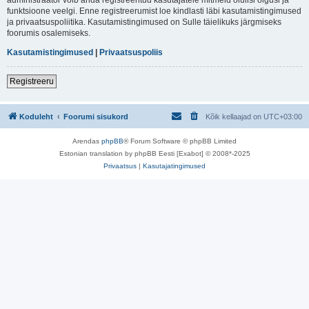
funktsioone veelgi. Enne registreerumist loe kindlasti läbi kasutamistingimused
ja privaatsuspoliitika. Kasutamistingimused on Sulle täielikuks järgmiseks
foorumis osalemiseks.
Kasutamistingimused
|
Privaatsuspoliis
Registreeru
Koduleht
Foorumi sisukord
Kõik kellaajad on
UTC+03:00
Arendas
phpBB
® Forum Software © phpBB Limited
Estonian translation by phpBB Eesti [Exabot] © 2008*-2025
Privaatsus
|
Kasutajatingimused