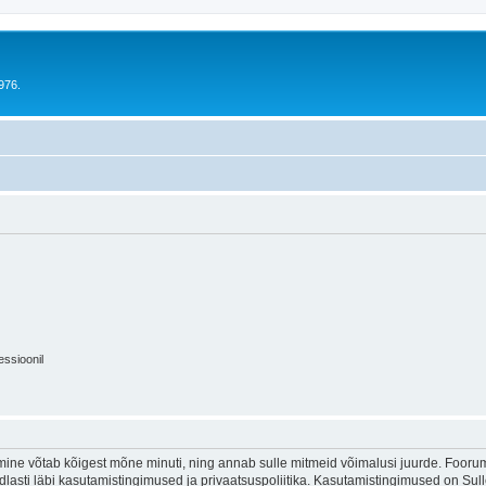
976.
essioonil
ine võtab kõigest mõne minuti, ning annab sulle mitmeid võimalusi juurde. Foorumi
indlasti läbi kasutamistingimused ja privaatsuspoliitika. Kasutamistingimused on Su