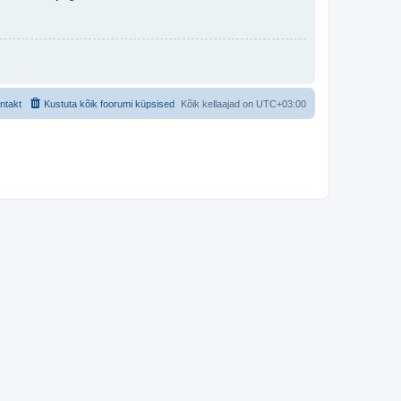
ntakt
Kustuta kõik foorumi küpsised
Kõik kellaajad on
UTC+03:00