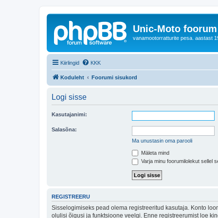
Unic-Moto foorum
vanamootorratturite pesa. aastast 1
Kiirlingid
KKK
Koduleht
Foorumi sisukord
Logi sisse
Kasutajanimi:
Salasõna:
Ma unustasin oma parooli
Mäleta mind
Varja minu foorumilolekut sellel s
REGISTREERU
Sisselogimiseks pead olema registreeritud kasutaja. Konto loom
olulisi õigusi ja funktsioone veelgi. Enne registreerumist loe k