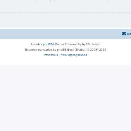
Ko
Arendas
phpBB
® Forum Software © phpBB Limited
Estonian translation by phpBB Eesti [Exabot] © 2008*-2025
Privaatsus
|
Kasutajatingimused