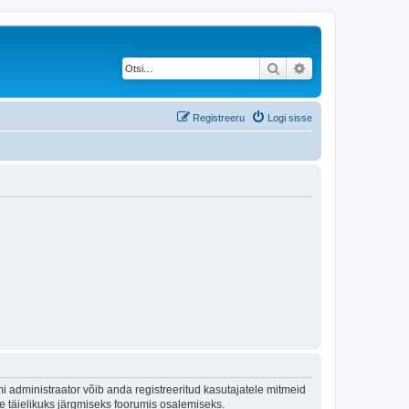
Otsi
Täiendatud otsing
Registreeru
Logi sisse
 administraator võib anda registreeritud kasutajatele mitmeid
lle täielikuks järgmiseks foorumis osalemiseks.