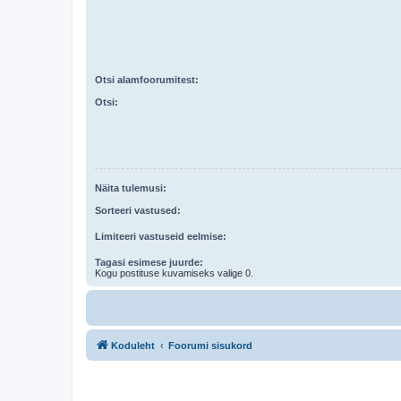
Otsi alamfoorumitest:
Otsi:
Näita tulemusi:
Sorteeri vastused:
Limiteeri vastuseid eelmise:
Tagasi esimese juurde:
Kogu postituse kuvamiseks valige 0.
Koduleht
Foorumi sisukord