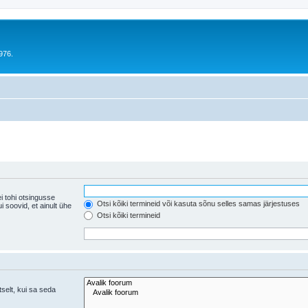
976.
i tohi otsingusse
Otsi kõiki termineid või kasuta sõnu selles samas järjestuses
ühe
Otsi kõiki termineid
tselt, kui sa seda