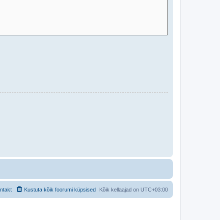
ntakt
Kustuta kõik foorumi küpsised
Kõik kellaajad on
UTC+03:00