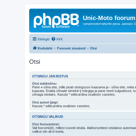
Unic-Moto foorum
vanamootorratturite pesa. aastast 1
Kiirlingid
KKK
Koduleht
Foorumi sisukord
Otsi
Otsi
OTSINGU JÄRJESTUS
Otsi märksõnu:
Pane
+
sõna ette, mille peab otsingusse kaasama ja
-
sõna ette, mida e
kaasata. Eralda sõnade nimekiri
|
märgiga ja pane need sulgudesse, kui soovid, et ainult 
sõnaga otsitaks. Kasuta * wildcardina osalistes vastetes.
Otsi autori järgi:
Kasuta * wildcardina osalistes vastetes.
OTSINGU VALIKUD
Otsi foorumitest:
Vali foorumi(id), millest soovid otsida. Alafoorumitest otsitakse automaa
valikut siin all ei keela.