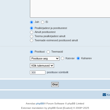
Jah
Ei
Pealkirjadest ja postitustest
Ainult postitustest
Teema pealkirjadest ainult
Teemade esimesed postitused ainult
Postitusi
Teemasid
Kasvav
Kahanev
postituse sümbolit
Ko
Arendas
phpBB
® Forum Software © phpBB Limited
Estonian translation by phpBB Eesti [Exabot] © 2008*-2025