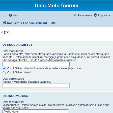
Unic-Moto foorum
KKK
Registreeru
Logi sisse
Koduleht
Foorumi sisukord
Otsi
Otsi
OTSINGU JÄRJESTUS
Otsi märksõnu:
Pane
+
sõna ette, mille peab otsingusse kaasama ja
-
sõna ette, mida ei tohi otsingusse
kaasata. Eralda sõnade nimekiri
|
märgiga ja pane need sulgudesse, kui soovid, et ainult
ühe sõnaga otsitaks. Kasuta * wildcardina osalistes vastetes.
Otsi kõiki termineid või kasuta sõnu selles samas järjestuses
Otsi kõiki termineid
Otsi autori järgi:
Kasuta * wildcardina osalistes vastetes.
OTSINGU VALIKUD
Otsi foorumitest:
Vali foorumi(id), millest soovid otsida. Alafoorumitest otsitakse automaatselt, kui sa seda
valikut siin all ei keela.