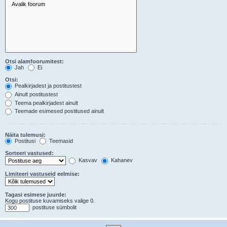
Otsi alamfoorumitest:
Jah
Ei
Otsi:
Pealkirjadest ja postitustest
Ainult postitustest
Teema pealkirjadest ainult
Teemade esimesed postitused ainult
Näita tulemusi:
Postitusi
Teemasid
Sorteeri vastused:
Kasvav
Kahanev
Limiteeri vastuseid eelmise:
Tagasi esimese juurde:
Kogu postituse kuvamiseks valige 0.
postituse sümbolit