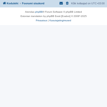
Koduleht
Foorumi sisukord
Kõik kellaajad on
UTC+03:00
Arendas
phpBB
® Forum Software © phpBB Limited
Estonian translation by phpBB Eesti [Exabot] © 2008*-2025
Privaatsus
|
Kasutajatingimused