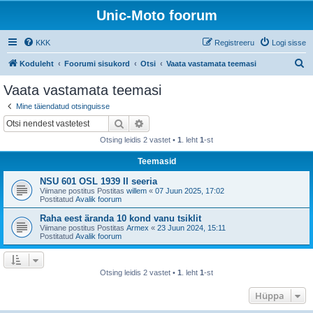
Unic-Moto foorum
KKK
Registreeru
Logi sisse
O
Koduleht
Foorumi sisukord
Otsi
Vaata vastamata teemasi
t
Vaata vastamata teemasi
s
Mine täiendatud otsinguisse
i
Otsi
Täiendatud otsing
Otsing leidis 2 vastet •
1
. leht
1
-st
Teemasid
NSU 601 OSL 1939 II seeria
Viimane postitus Postitas
willem
«
07 Juun 2025, 17:02
Postitatud
Avalik foorum
Raha eest äranda 10 kond vanu tsiklit
Viimane postitus Postitas
Armex
«
23 Juun 2024, 15:11
Postitatud
Avalik foorum
Otsing leidis 2 vastet •
1
. leht
1
-st
Hüppa