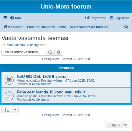
Unic-Moto foorum
KKK
Registreeru
Logi sisse
O
Koduleht
Foorumi sisukord
Otsi
Vaata vastamata teemasi
t
Vaata vastamata teemasi
s
Mine täiendatud otsinguisse
i
Otsi
Täiendatud otsing
Otsing leidis 2 vastet •
1
. leht
1
-st
Teemasid
NSU 601 OSL 1939 II seeria
Viimane postitus Postitas
willem
«
07 Juun 2025, 17:02
Postitatud
Avalik foorum
Raha eest äranda 10 kond vanu tsiklit
Viimane postitus Postitas
Armex
«
23 Juun 2024, 15:11
Postitatud
Avalik foorum
Otsing leidis 2 vastet •
1
. leht
1
-st
Hüppa