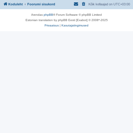
Koduleht
Foorumi sisukord
Kõik kellaajad on
UTC+03:00
Arendas
phpBB
® Forum Software © phpBB Limited
Estonian translation by phpBB Eesti [Exabot] © 2008*-2025
Privaatsus
|
Kasutajatingimused