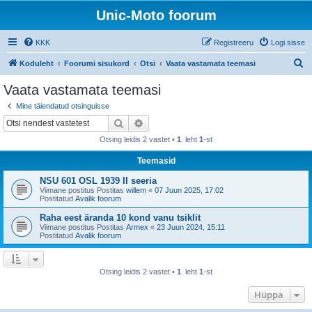
Unic-Moto foorum
KKK
Registreeru
Logi sisse
O
Koduleht
Foorumi sisukord
Otsi
Vaata vastamata teemasi
t
Vaata vastamata teemasi
s
Mine täiendatud otsinguisse
i
Otsi
Täiendatud otsing
Otsing leidis 2 vastet •
1
. leht
1
-st
Teemasid
NSU 601 OSL 1939 II seeria
Viimane postitus Postitas
willem
«
07 Juun 2025, 17:02
Postitatud
Avalik foorum
Raha eest äranda 10 kond vanu tsiklit
Viimane postitus Postitas
Armex
«
23 Juun 2024, 15:11
Postitatud
Avalik foorum
Otsing leidis 2 vastet •
1
. leht
1
-st
Hüppa