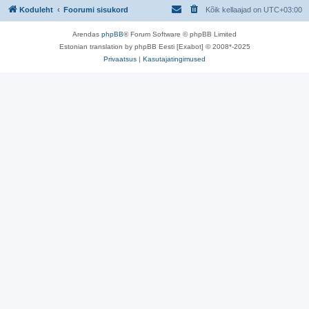
Koduleht
Foorumi sisukord
Kõik kellaajad on
UTC+03:00
Arendas
phpBB
® Forum Software © phpBB Limited
Estonian translation by phpBB Eesti [Exabot] © 2008*-2025
Privaatsus
|
Kasutajatingimused