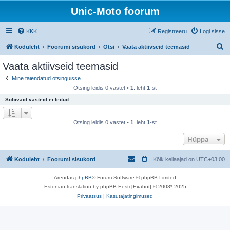
Unic-Moto foorum
KKK
Registreeru
Logi sisse
O
Koduleht
Foorumi sisukord
Otsi
Vaata aktiivseid teemasid
t
Vaata aktiivseid teemasid
s
Mine täiendatud otsinguisse
i
Otsing leidis 0 vastet •
1
. leht
1
-st
Sobivaid vasteid ei leitud.
Otsing leidis 0 vastet •
1
. leht
1
-st
Hüppa
Koduleht
Foorumi sisukord
Kõik kellaajad on
UTC+03:00
Arendas
phpBB
® Forum Software © phpBB Limited
Estonian translation by phpBB Eesti [Exabot] © 2008*-2025
Privaatsus
|
Kasutajatingimused