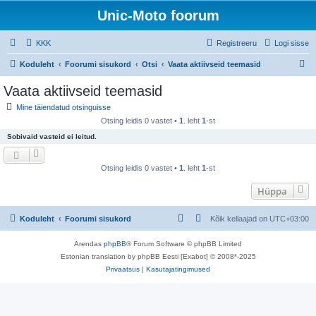
Unic-Moto foorum
KKK
Registreeru
Logi sisse
O
Koduleht
Foorumi sisukord
Otsi
Vaata aktiivseid teemasid
t
Vaata aktiivseid teemasid
s
Mine täiendatud otsinguisse
i
Otsing leidis 0 vastet •
1
. leht
1
-st
Sobivaid vasteid ei leitud.
Otsing leidis 0 vastet •
1
. leht
1
-st
Hüppa
Koduleht
Foorumi sisukord
Kõik kellaajad on
UTC+03:00
Arendas
phpBB
® Forum Software © phpBB Limited
Estonian translation by phpBB Eesti [Exabot] © 2008*-2025
Privaatsus
|
Kasutajatingimused