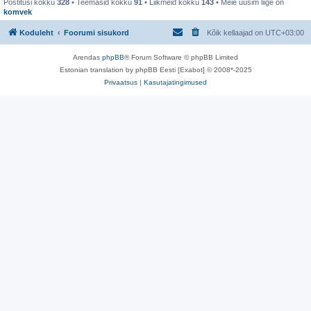
Postitusi kokku
328
• Teemasid kokku
91
• Liikmeid kokku
143
• Meie uusim liige on
komvek
Koduleht
Foorumi sisukord
Kõik kellaajad on
UTC+03:00
Arendas
phpBB
® Forum Software © phpBB Limited
Estonian translation by phpBB Eesti [Exabot] © 2008*-2025
Privaatsus
|
Kasutajatingimused