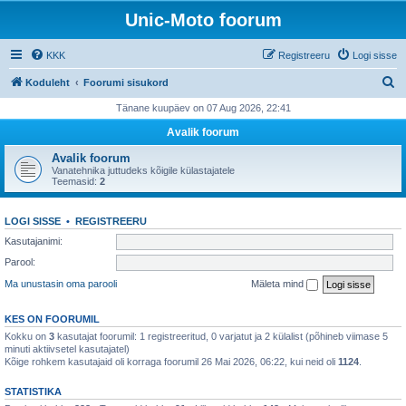
Unic-Moto foorum
KKK
Registreeru
Logi sisse
O
Koduleht
Foorumi sisukord
t
Tänane kuupäev on 07 Aug 2026, 22:41
s
Avalik foorum
i
Avalik foorum
Vanatehnika juttudeks kõigile külastajatele
Teemasid:
2
LOGI SISSE
•
REGISTREERU
Kasutajanimi:
Parool:
Ma unustasin oma parooli
Mäleta mind
KES ON FOORUMIL
Kokku on
3
kasutajat foorumil: 1 registreeritud, 0 varjatut ja 2 külalist (põhineb viimase 5
minuti aktiivsetel kasutajatel)
Kõige rohkem kasutajaid oli korraga foorumil 26 Mai 2026, 06:22, kui neid oli
1124
.
STATISTIKA