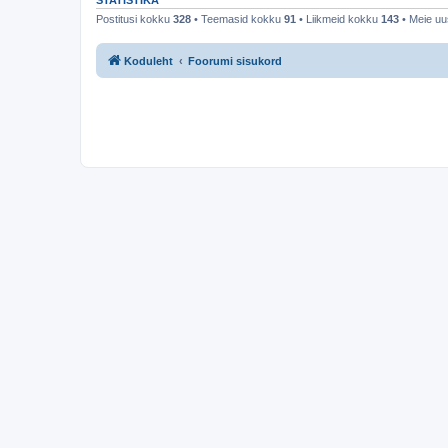
STATISTIKA
Postitusi kokku
328
• Teemasid kokku
91
• Liikmeid kokku
143
• Meie uu
Koduleht
Foorumi sisukord