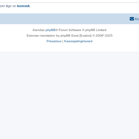
sim liige on
komvek
Ko
Arendas
phpBB
® Forum Software © phpBB Limited
Estonian translation by phpBB Eesti [Exabot] © 2008*-2025
Privaatsus
|
Kasutajatingimused