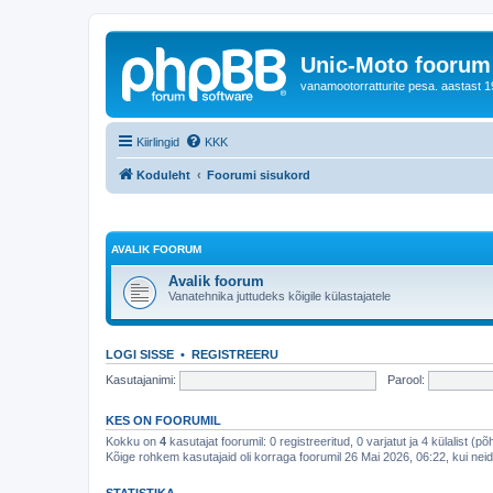
Unic-Moto foorum
vanamootorratturite pesa. aastast 1
Kiirlingid
KKK
Koduleht
Foorumi sisukord
AVALIK FOORUM
Avalik foorum
Vanatehnika juttudeks kõigile külastajatele
LOGI SISSE
•
REGISTREERU
Kasutajanimi:
Parool:
KES ON FOORUMIL
Kokku on
4
kasutajat foorumil: 0 registreeritud, 0 varjatut ja 4 külalist (p
Kõige rohkem kasutajaid oli korraga foorumil 26 Mai 2026, 06:22, kui neid