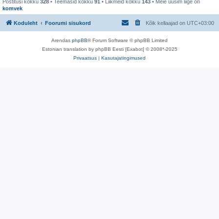
Postitusi kokku
328
• Teemasid kokku
91
• Liikmeid kokku
143
• Meie uusim liige on
komvek
Koduleht
Foorumi sisukord
Kõik kellaajad on
UTC+03:00
Arendas
phpBB
® Forum Software © phpBB Limited
Estonian translation by phpBB Eesti [Exabot] © 2008*-2025
Privaatsus
|
Kasutajatingimused