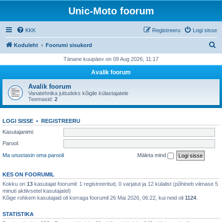
Unic-Moto foorum
KKK
Registreeru
Logi sisse
O
Koduleht
Foorumi sisukord
t
Tänane kuupäev on 09 Aug 2026, 11:17
s
Avalik foorum
i
Avalik foorum
Vanatehnika juttudeks kõigile külastajatele
Teemasid:
2
LOGI SISSE
•
REGISTREERU
Kasutajanimi:
Parool:
Ma unustasin oma parooli
Mäleta mind
KES ON FOORUMIL
Kokku on
13
kasutajat foorumil: 1 registreeritud, 0 varjatut ja 12 külalist (põhineb viimase 5
minuti aktiivsetel kasutajatel)
Kõige rohkem kasutajaid oli korraga foorumil 26 Mai 2026, 06:22, kui neid oli
1124
.
STATISTIKA