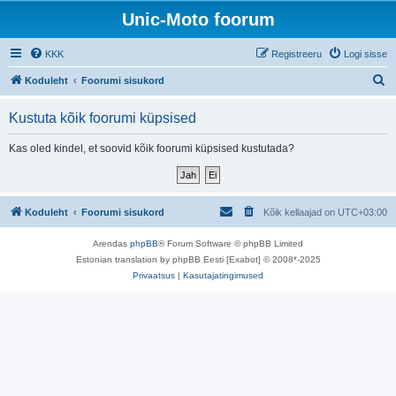
Unic-Moto foorum
KKK
Registreeru
Logi sisse
O
Koduleht
Foorumi sisukord
t
Kustuta kõik foorumi küpsised
s
i
Kas oled kindel, et soovid kõik foorumi küpsised kustutada?
Koduleht
Foorumi sisukord
Kõik kellaajad on
UTC+03:00
Arendas
phpBB
® Forum Software © phpBB Limited
Estonian translation by phpBB Eesti [Exabot] © 2008*-2025
Privaatsus
|
Kasutajatingimused