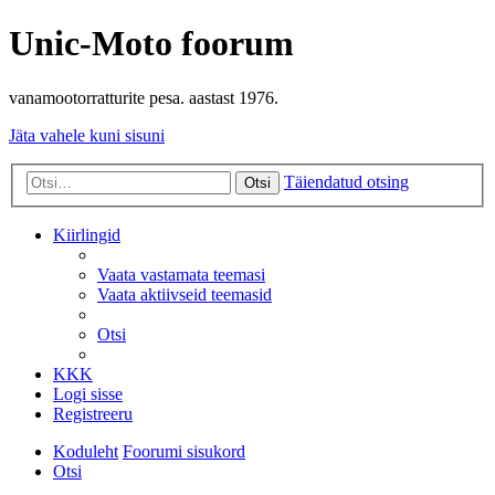
Unic-Moto foorum
vanamootorratturite pesa. aastast 1976.
Jäta vahele kuni sisuni
Täiendatud otsing
Otsi
Kiirlingid
Vaata vastamata teemasi
Vaata aktiivseid teemasid
Otsi
KKK
Logi sisse
Registreeru
Koduleht
Foorumi sisukord
Otsi