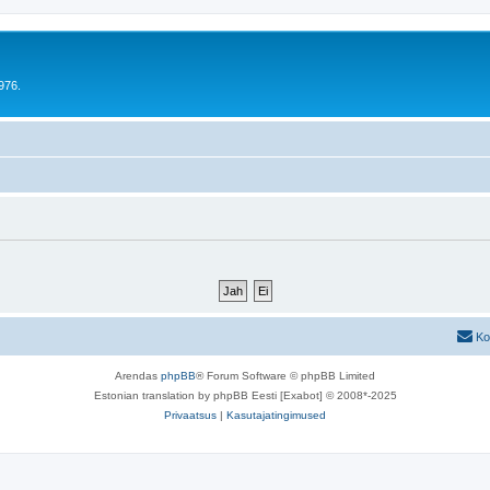
976.
Ko
Arendas
phpBB
® Forum Software © phpBB Limited
Estonian translation by phpBB Eesti [Exabot] © 2008*-2025
Privaatsus
|
Kasutajatingimused