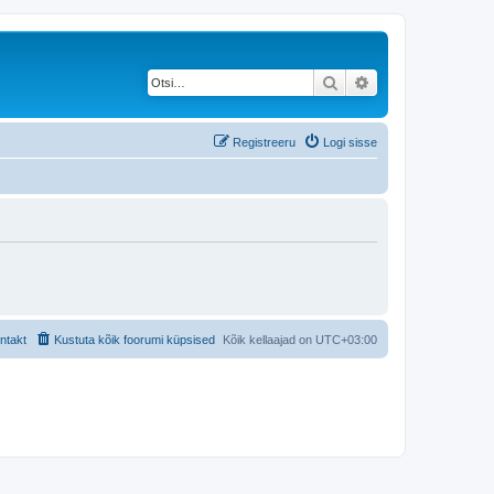
Otsi
Täiendatud otsing
Registreeru
Logi sisse
ntakt
Kustuta kõik foorumi küpsised
Kõik kellaajad on
UTC+03:00