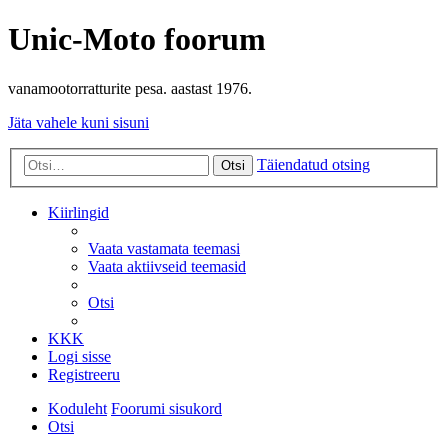
Unic-Moto foorum
vanamootorratturite pesa. aastast 1976.
Jäta vahele kuni sisuni
Täiendatud otsing
Otsi
Kiirlingid
Vaata vastamata teemasi
Vaata aktiivseid teemasid
Otsi
KKK
Logi sisse
Registreeru
Koduleht
Foorumi sisukord
Otsi