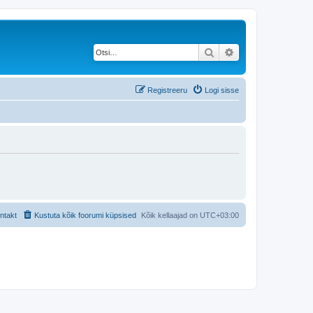
Otsi
Täiendatud otsing
Registreeru
Logi sisse
ntakt
Kustuta kõik foorumi küpsised
Kõik kellaajad on
UTC+03:00