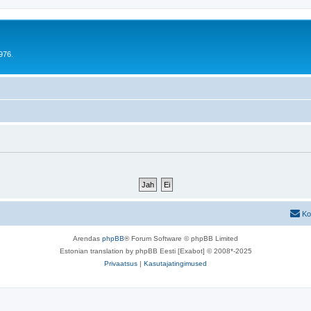
976.
Ko
Arendas
phpBB
® Forum Software © phpBB Limited
Estonian translation by phpBB Eesti [Exabot] © 2008*-2025
Privaatsus
|
Kasutajatingimused