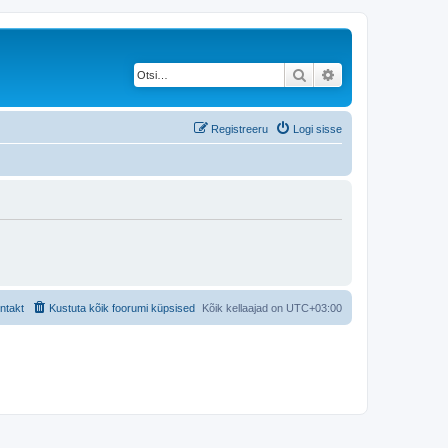
Otsi
Täiendatud otsing
Registreeru
Logi sisse
ntakt
Kustuta kõik foorumi küpsised
Kõik kellaajad on
UTC+03:00