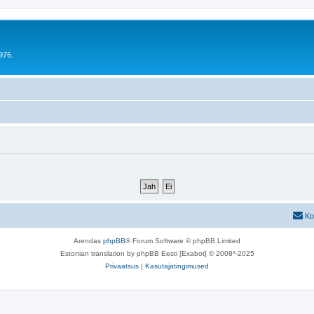
976.
Ko
Arendas
phpBB
® Forum Software © phpBB Limited
Estonian translation by phpBB Eesti [Exabot] © 2008*-2025
Privaatsus
|
Kasutajatingimused