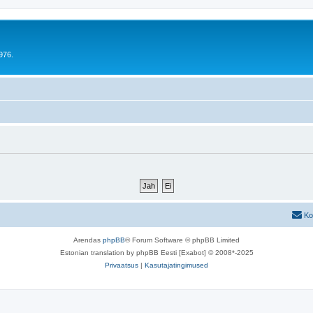
976.
Ko
Arendas
phpBB
® Forum Software © phpBB Limited
Estonian translation by phpBB Eesti [Exabot] © 2008*-2025
Privaatsus
|
Kasutajatingimused