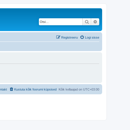
Otsi
Täiendatud otsing
Registreeru
Logi sisse
ntakt
Kustuta kõik foorumi küpsised
Kõik kellaajad on
UTC+03:00