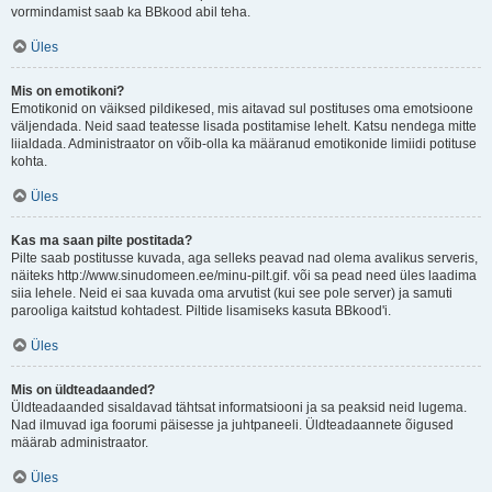
vormindamist saab ka BBkood abil teha.
Üles
Mis on emotikoni?
Emotikonid on väiksed pildikesed, mis aitavad sul postituses oma emotsioone
väljendada. Neid saad teatesse lisada postitamise lehelt. Katsu nendega mitte
liialdada. Administraator on võib-olla ka määranud emotikonide limiidi potituse
kohta.
Üles
Kas ma saan pilte postitada?
Pilte saab postitusse kuvada, aga selleks peavad nad olema avalikus serveris,
näiteks http://www.sinudomeen.ee/minu-pilt.gif. või sa pead need üles laadima
siia lehele. Neid ei saa kuvada oma arvutist (kui see pole server) ja samuti
parooliga kaitstud kohtadest. Piltide lisamiseks kasuta BBkood'i.
Üles
Mis on üldteadaanded?
Üldteadaanded sisaldavad tähtsat informatsiooni ja sa peaksid neid lugema.
Nad ilmuvad iga foorumi päisesse ja juhtpaneeli. Üldteadaannete õigused
määrab administraator.
Üles