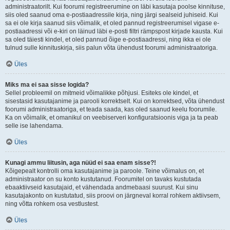
administraatorilt. Kui foorumi registreerumine on läbi kasutaja poolse kinnituse,
siis oled saanud oma e-postiaadressile kirja, ning järgi sealseid juhiseid. Kui
sa ei ole kirja saanud siis võimalik, et oled pannud registreerumisel vigase e-
postiaadressi või e-kiri on läinud läbi e-posti filtri rämpspost kirjade kausta. Kui
sa oled täiesti kindel, et oled pannud õige e-postiaadressi, ning ikka ei ole
tulnud sulle kinnituskirja, siis palun võta ühendust foorumi administraatoriga.
Üles
Miks ma ei saa sisse logida?
Sellel probleemil on mitmeid võimalikke põhjusi. Esiteks ole kindel, et
sisestasid kasutajanime ja parooli korrektselt. Kui on korrektsed, võta ühendust
foorumi administraatoriga, et teada saada, kas oled saanud keelu foorumile.
Ka on võimalik, et omanikul on veebiserveri konfiguratsioonis viga ja ta peab
selle ise lahendama.
Üles
Kunagi ammu liitusin, aga nüüd ei saa enam sisse?!
Kõigepealt kontrolli oma kasutajanime ja paroole. Teine võimalus on, et
administraator on su konto kustutanud. Foorumitel on tavaks kustutada
ebaaktiivseid kasutajaid, et vähendada andmebaasi suurust. Kui sinu
kasutajakonto on kustutatud, siis proovi on järgneval korral rohkem aktiivsem,
ning võtta rohkem osa vestlustest.
Üles