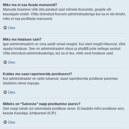
Miks ma ei saa lisada manuseid?
Manuste lisamine võib olla piiratud vaid mõnele foorumile, grupile või
kasutajale eraldi. Võtta ühendust foorumi administraatoriga kui sa ei ole kindel,
miks ei saa postitada manuseid.
Üles
Miks ma hoiatuse sain?
Igal administraatoril on oma saidil omad reeglid. Kui oled reeglit rikkunud, võid
saada hoiatuse. See on administraatori otsus ja phpBB pole sellega seotud.
Võta ühendust administraatoriga, kui sa ei tea, mille eest hoiatuse said.
Üles
Kuidas ma saan raporteerida postitusest?
Kui administraator on selle lubanud, saad raporteerida postituse paremas
ülaääres oleva nupuga.
Üles
Milleks on “Salvesta” nupp postitamise juures?
See nupp lubab sul salvestada postituse seise. Et laadida mõni postituse seis,
kasuta Kasutaja Juhtpaneel (KJP).
Üles