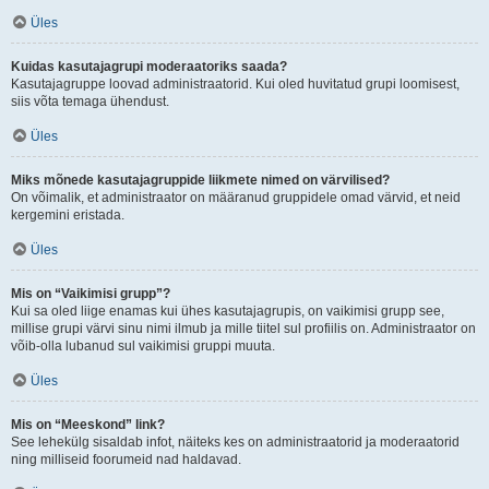
Üles
Kuidas kasutajagrupi moderaatoriks saada?
Kasutajagruppe loovad administraatorid. Kui oled huvitatud grupi loomisest,
siis võta temaga ühendust.
Üles
Miks mõnede kasutajagruppide liikmete nimed on värvilised?
On võimalik, et administraator on määranud gruppidele omad värvid, et neid
kergemini eristada.
Üles
Mis on “Vaikimisi grupp”?
Kui sa oled liige enamas kui ühes kasutajagrupis, on vaikimisi grupp see,
millise grupi värvi sinu nimi ilmub ja mille tiitel sul profiilis on. Administraator on
võib-olla lubanud sul vaikimisi gruppi muuta.
Üles
Mis on “Meeskond” link?
See lehekülg sisaldab infot, näiteks kes on administraatorid ja moderaatorid
ning milliseid foorumeid nad haldavad.