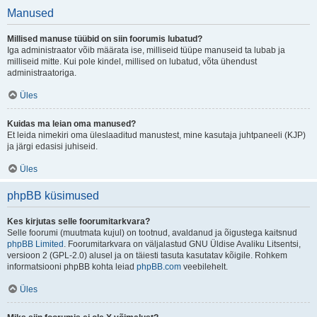
Manused
Millised manuse tüübid on siin foorumis lubatud?
Iga administraator võib määrata ise, milliseid tüüpe manuseid ta lubab ja
milliseid mitte. Kui pole kindel, millised on lubatud, võta ühendust
administraatoriga.
Üles
Kuidas ma leian oma manused?
Et leida nimekiri oma üleslaaditud manustest, mine kasutaja juhtpaneeli (KJP)
ja järgi edasisi juhiseid.
Üles
phpBB küsimused
Kes kirjutas selle foorumitarkvara?
Selle foorumi (muutmata kujul) on tootnud, avaldanud ja õigustega kaitsnud
phpBB Limited
. Foorumitarkvara on väljalastud GNU Üldise Avaliku Litsentsi,
versioon 2 (GPL-2.0) alusel ja on täiesti tasuta kasutatav kõigile. Rohkem
informatsiooni phpBB kohta leiad
phpBB.com
veebilehelt.
Üles