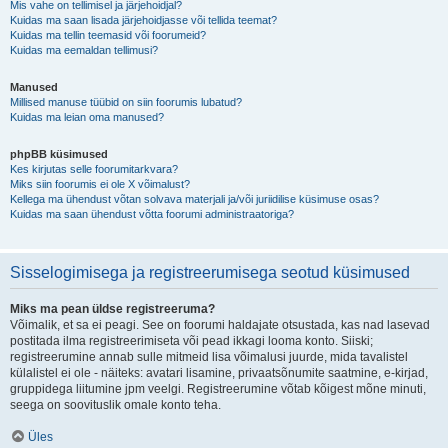
Mis vahe on tellimisel ja järjehoidjal?
Kuidas ma saan lisada järjehoidjasse või tellida teemat?
Kuidas ma tellin teemasid või foorumeid?
Kuidas ma eemaldan tellimusi?
Manused
Millised manuse tüübid on siin foorumis lubatud?
Kuidas ma leian oma manused?
phpBB küsimused
Kes kirjutas selle foorumitarkvara?
Miks siin foorumis ei ole X võimalust?
Kellega ma ühendust võtan solvava materjali ja/või juriidilise küsimuse osas?
Kuidas ma saan ühendust võtta foorumi administraatoriga?
Sisselogimisega ja registreerumisega seotud küsimused
Miks ma pean üldse registreeruma?
Võimalik, et sa ei peagi. See on foorumi haldajate otsustada, kas nad lasevad
postitada ilma registreerimiseta või pead ikkagi looma konto. Siiski;
registreerumine annab sulle mitmeid lisa võimalusi juurde, mida tavalistel
külalistel ei ole - näiteks: avatari lisamine, privaatsõnumite saatmine, e-kirjad,
gruppidega liitumine jpm veelgi. Registreerumine võtab kõigest mõne minuti,
seega on soovituslik omale konto teha.
Üles