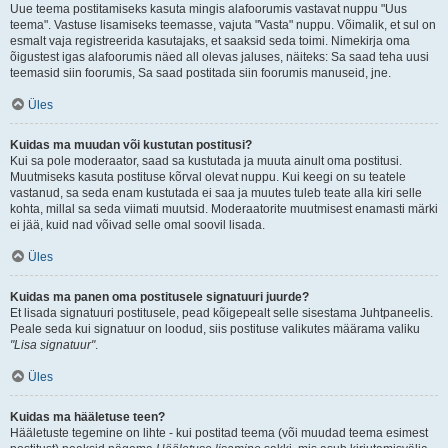
Uue teema postitamiseks kasuta mingis alafoorumis vastavat nuppu "Uus
teema". Vastuse lisamiseks teemasse, vajuta "Vasta" nuppu. Võimalik, et sul on
esmalt vaja registreerida kasutajaks, et saaksid seda toimi. Nimekirja oma
õigustest igas alafoorumis näed all olevas jaluses, näiteks: Sa saad teha uusi
teemasid siin foorumis, Sa saad postitada siin foorumis manuseid, jne.
Üles
Kuidas ma muudan või kustutan postitusi?
Kui sa pole moderaator, saad sa kustutada ja muuta ainult oma postitusi.
Muutmiseks kasuta postituse kõrval olevat nuppu. Kui keegi on su teatele
vastanud, sa seda enam kustutada ei saa ja muutes tuleb teate alla kiri selle
kohta, millal sa seda viimati muutsid. Moderaatorite muutmisest enamasti märki
ei jää, kuid nad võivad selle omal soovil lisada.
Üles
Kuidas ma panen oma postitusele signatuuri juurde?
Et lisada signatuuri postitusele, pead kõigepealt selle sisestama Juhtpaneelis.
Peale seda kui signatuur on loodud, siis postituse valikutes määrama valiku
"Lisa signatuur"
.
Üles
Kuidas ma hääletuse teen?
Hääletuste tegemine on lihte - kui postitad teema (või muudad teema esimest