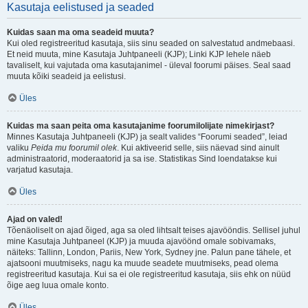
Kasutaja eelistused ja seaded
Kuidas saan ma oma seadeid muuta?
Kui oled registreeritud kasutaja, siis sinu seaded on salvestatud andmebaasi.
Et neid muuta, mine Kasutaja Juhtpaneeli (KJP); Linki KJP lehele näeb
tavaliselt, kui vajutada oma kasutajanimel - üleval foorumi päises. Seal saad
muuta kõiki seadeid ja eelistusi.
Üles
Kuidas ma saan peita oma kasutajanime foorumilolijate nimekirjast?
Minnes Kasutaja Juhtpaneeli (KJP) ja sealt valides “Foorumi seaded”, leiad
valiku
Peida mu foorumil olek
. Kui aktiveerid selle, siis näevad sind ainult
administraatorid, moderaatorid ja sa ise. Statistikas Sind loendatakse kui
varjatud kasutaja.
Üles
Ajad on valed!
Tõenäoliselt on ajad õiged, aga sa oled lihtsalt teises ajavööndis. Sellisel juhul
mine Kasutaja Juhtpaneel (KJP) ja muuda ajavöönd omale sobivamaks,
näiteks: Tallinn, London, Pariis, New York, Sydney jne. Palun pane tähele, et
ajatsooni muutmiseks, nagu ka muude seadete muutmiseks, pead olema
registreeritud kasutaja. Kui sa ei ole registreeritud kasutaja, siis ehk on nüüd
õige aeg luua omale konto.
Üles