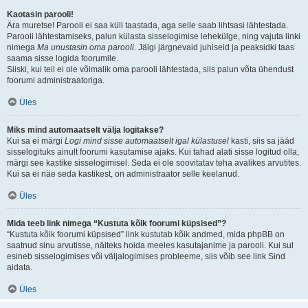
Kaotasin parooli!
Ära muretse! Parooli ei saa küll taastada, aga selle saab lihtsasi lähtestada.
Parooli lähtestamiseks, palun külasta sisselogimise lehekülge, ning vajuta linki
nimega
Ma unustasin oma parooli
. Jälgi järgnevaid juhiseid ja peaksidki taas
saama sisse logida foorumile.
Siiski, kui teil ei ole võimalik oma parooli lähtestada, siis palun võta ühendust
foorumi administraatoriga.
Üles
Miks mind automaatselt välja logitakse?
Kui sa ei märgi
Logi mind sisse automaatselt igal külastusel
kasti, siis sa jääd
sisselogituks ainult foorumi kasutamise ajaks. Kui tahad alati sisse logitud olla,
märgi see kastike sisselogimisel. Seda ei ole soovitatav teha avalikes arvutites.
Kui sa ei näe seda kastikest, on administraator selle keelanud.
Üles
Mida teeb link nimega “Kustuta kõik foorumi küpsised”?
“Kustuta kõik foorumi küpsised” link kustutab kõik andmed, mida phpBB on
saatnud sinu arvutisse, näiteks hoida meeles kasutajanime ja parooli. Kui sul
esineb sisselogimises või väljalogimises probleeme, siis võib see link Sind
aidata.
Üles