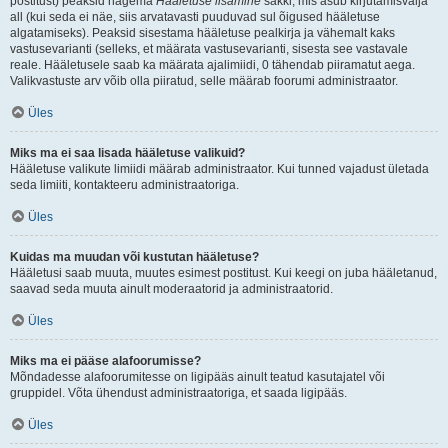
postitust) peaksid nägema
Hääletuse lisamine
sakki, mis asub kirjutamisvälja
all (kui seda ei näe, siis arvatavasti puuduvad sul õigused hääletuse
algatamiseks). Peaksid sisestama hääletuse pealkirja ja vähemalt kaks
vastusevarianti (selleks, et määrata vastusevarianti, sisesta see vastavale
reale. Hääletusele saab ka määrata ajalimiidi, 0 tähendab piiramatut aega.
Valikvastuste arv võib olla piiratud, selle määrab foorumi administraator.
Üles
Miks ma ei saa lisada hääletuse valikuid?
Hääletuse valikute limiidi määrab administraator. Kui tunned vajadust ületada
seda limiiti, kontakteeru administraatoriga.
Üles
Kuidas ma muudan või kustutan hääletuse?
Hääletusi saab muuta, muutes esimest postitust. Kui keegi on juba hääletanud,
saavad seda muuta ainult moderaatorid ja administraatorid.
Üles
Miks ma ei pääse alafoorumisse?
Mõndadesse alafoorumitesse on ligipääs ainult teatud kasutajatel või
gruppidel. Võta ühendust administraatoriga, et saada ligipääs.
Üles