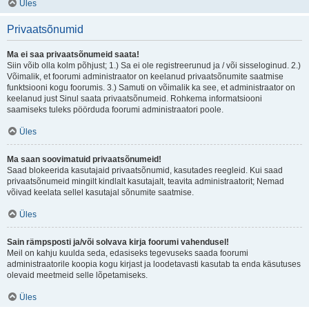
Üles
Privaatsõnumid
Ma ei saa privaatsõnumeid saata!
Siin võib olla kolm põhjust; 1.) Sa ei ole registreerunud ja / või sisseloginud. 2.)
Võimalik, et foorumi administraator on keelanud privaatsõnumite saatmise
funktsiooni kogu foorumis. 3.) Samuti on võimalik ka see, et administraator on
keelanud just Sinul saata privaatsõnumeid. Rohkema informatsiooni
saamiseks tuleks pöörduda foorumi administraatori poole.
Üles
Ma saan soovimatuid privaatsõnumeid!
Saad blokeerida kasutajaid privaatsõnumid, kasutades reegleid. Kui saad
privaatsõnumeid mingilt kindlalt kasutajalt, teavita administraatorit; Nemad
võivad keelata sellel kasutajal sõnumite saatmise.
Üles
Sain rämpsposti ja/või solvava kirja foorumi vahendusel!
Meil on kahju kuulda seda, edasiseks tegevuseks saada foorumi
administraatorile koopia kogu kirjast ja loodetavasti kasutab ta enda käsutuses
olevaid meetmeid selle lõpetamiseks.
Üles