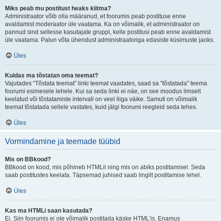
Miks peab mu postitust heaks kiitma?
Administraator võib olla määranud, et foorumis peab postituse enne
avaldamist moderaator üle vaatama. Ka on võimalik, et administraator on
pannud sind sellesse kasutajate gruppi, kelle postitusi peab enne avaldamist
üle vaatama. Palun võta ühendust administraatoriga edasiste küsimuste jaoks.
Üles
Kuidas ma tõstatan oma teemat?
Vajutades “Tõstata teemat” linki teemat vaadates, saad sa "tõstatada" teema
foorumi esimesele lehele. Kui sa seda linki ei näe, on see moodus ilmselt
keelatud või tõstatamiste intervall on veel liiga väike. Samuti on võimalik
teemat tõstatada sellele vastates, kuid jälgi foorumi reegleid seda tehes.
Üles
Vormindamine ja teemade tüübid
Mis on BBkood?
BBkood on kood, mis põhineb HTMLil ning mis on abiks postitamisel. Seda
saab postitustes keelata. Täpsemad juhised saab lingilt postitamise lehel.
Üles
Kas ma HTMLi saan kasutada?
Ei. Siin foorumis ei ole võimalik postitada käske HTML'is. Enamus