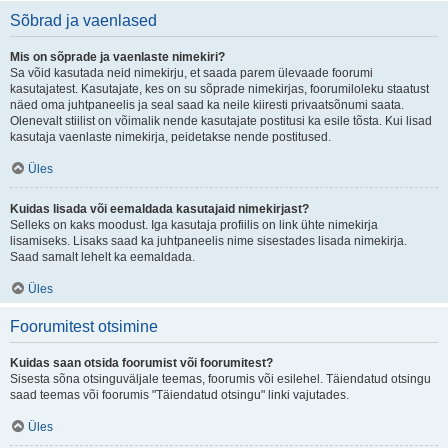
Sõbrad ja vaenlased
Mis on sõprade ja vaenlaste nimekiri?
Sa võid kasutada neid nimekirju, et saada parem ülevaade foorumi
kasutajatest. Kasutajate, kes on su sõprade nimekirjas, foorumiloleku staatust
näed oma juhtpaneelis ja seal saad ka neile kiiresti privaatsõnumi saata.
Olenevalt stiilist on võimalik nende kasutajate postitusi ka esile tõsta. Kui lisad
kasutaja vaenlaste nimekirja, peidetakse nende postitused.
Üles
Kuidas lisada või eemaldada kasutajaid nimekirjast?
Selleks on kaks moodust. Iga kasutaja profiilis on link ühte nimekirja
lisamiseks. Lisaks saad ka juhtpaneelis nime sisestades lisada nimekirja.
Saad samalt lehelt ka eemaldada.
Üles
Foorumitest otsimine
Kuidas saan otsida foorumist või foorumitest?
Sisesta sõna otsinguväljale teemas, foorumis või esilehel. Täiendatud otsingu
saad teemas või foorumis "Täiendatud otsingu" linki vajutades.
Üles