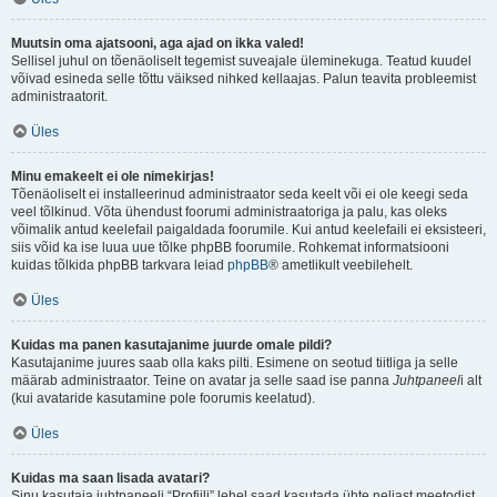
Muutsin oma ajatsooni, aga ajad on ikka valed!
Sellisel juhul on tõenäoliselt tegemist suveajale üleminekuga. Teatud kuudel
võivad esineda selle tõttu väiksed nihked kellaajas. Palun teavita probleemist
administraatorit.
Üles
Minu emakeelt ei ole nimekirjas!
Tõenäoliselt ei installeerinud administraator seda keelt või ei ole keegi seda
veel tõlkinud. Võta ühendust foorumi administraatoriga ja palu, kas oleks
võimalik antud keelefail paigaldada foorumile. Kui antud keelefaili ei eksisteeri,
siis võid ka ise luua uue tõlke phpBB foorumile. Rohkemat informatsiooni
kuidas tõlkida phpBB tarkvara leiad
phpBB
® ametlikult veebilehelt.
Üles
Kuidas ma panen kasutajanime juurde omale pildi?
Kasutajanime juures saab olla kaks pilti. Esimene on seotud tiitliga ja selle
määrab administraator. Teine on avatar ja selle saad ise panna
Juhtpaneel
i alt
(kui avataride kasutamine pole foorumis keelatud).
Üles
Kuidas ma saan lisada avatari?
Sinu kasutaja juhtpaneeli “Profiili” lehel saad kasutada ühte neljast meetodist,