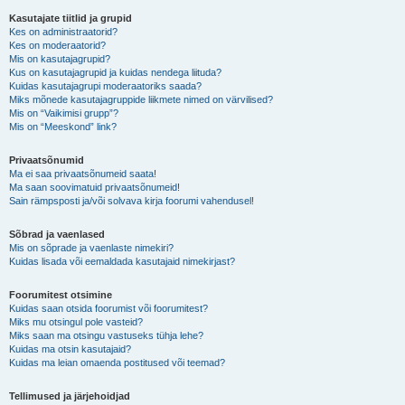
Kasutajate tiitlid ja grupid
Kes on administraatorid?
Kes on moderaatorid?
Mis on kasutajagrupid?
Kus on kasutajagrupid ja kuidas nendega liituda?
Kuidas kasutajagrupi moderaatoriks saada?
Miks mõnede kasutajagruppide liikmete nimed on värvilised?
Mis on “Vaikimisi grupp”?
Mis on “Meeskond” link?
Privaatsõnumid
Ma ei saa privaatsõnumeid saata!
Ma saan soovimatuid privaatsõnumeid!
Sain rämpsposti ja/või solvava kirja foorumi vahendusel!
Sõbrad ja vaenlased
Mis on sõprade ja vaenlaste nimekiri?
Kuidas lisada või eemaldada kasutajaid nimekirjast?
Foorumitest otsimine
Kuidas saan otsida foorumist või foorumitest?
Miks mu otsingul pole vasteid?
Miks saan ma otsingu vastuseks tühja lehe?
Kuidas ma otsin kasutajaid?
Kuidas ma leian omaenda postitused või teemad?
Tellimused ja järjehoidjad