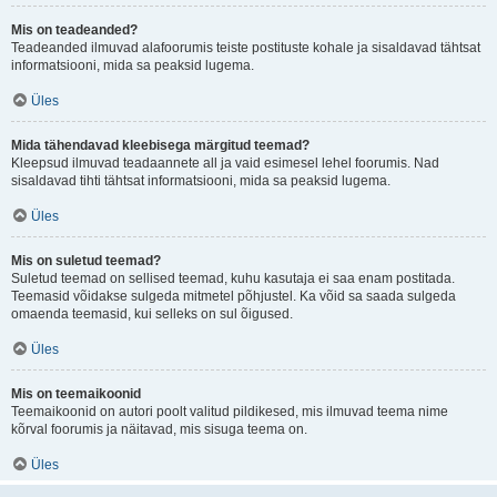
Mis on teadeanded?
Teadeanded ilmuvad alafoorumis teiste postituste kohale ja sisaldavad tähtsat
informatsiooni, mida sa peaksid lugema.
Üles
Mida tähendavad kleebisega märgitud teemad?
Kleepsud ilmuvad teadaannete all ja vaid esimesel lehel foorumis. Nad
sisaldavad tihti tähtsat informatsiooni, mida sa peaksid lugema.
Üles
Mis on suletud teemad?
Suletud teemad on sellised teemad, kuhu kasutaja ei saa enam postitada.
Teemasid võidakse sulgeda mitmetel põhjustel. Ka võid sa saada sulgeda
omaenda teemasid, kui selleks on sul õigused.
Üles
Mis on teemaikoonid
Teemaikoonid on autori poolt valitud pildikesed, mis ilmuvad teema nime
kõrval foorumis ja näitavad, mis sisuga teema on.
Üles