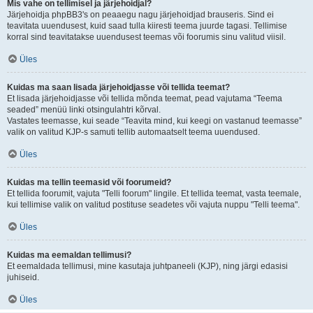
Mis vahe on tellimisel ja järjehoidjal?
Järjehoidja phpBB3's on peaaegu nagu järjehoidjad brauseris. Sind ei
teavitata uuendusest, kuid saad tulla kiiresti teema juurde tagasi. Tellimise
korral sind teavitatakse uuendusest teemas või foorumis sinu valitud viisil.
Üles
Kuidas ma saan lisada järjehoidjasse või tellida teemat?
Et lisada järjehoidjasse või tellida mõnda teemat, pead vajutama “Teema
seaded” menüü linki otsingulahtri kõrval.
Vastates teemasse, kui seade “Teavita mind, kui keegi on vastanud teemasse”
valik on valitud KJP-s samuti tellib automaatselt teema uuendused.
Üles
Kuidas ma tellin teemasid või foorumeid?
Et tellida foorumit, vajuta "Telli foorum" lingile. Et tellida teemat, vasta teemale,
kui tellimise valik on valitud postituse seadetes või vajuta nuppu "Telli teema".
Üles
Kuidas ma eemaldan tellimusi?
Et eemaldada tellimusi, mine kasutaja juhtpaneeli (KJP), ning järgi edasisi
juhiseid.
Üles