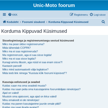
Unic-Moto foorum
KKK
Registreeru
Logi sisse
O
Koduleht
Foorumi sisukord
Korduma Kippuvad Küsimused
t
Korduma Kippuvad Küsimused
s
i
Sisselogimisega ja registreerumisega seotud küsimused
Miks ma pean üldse registreeruma?
Mida tähendab COPPA?
Miks ma ei saa registreeruda?
Ma registreerusin, aga ei saa sisse logida!
Miks ma ei saa sisse logida?
Kunagi ammu liitusin, aga nüüd ei saa enam sisse?!
Kaotasin parooli!
Miks mind automaatselt välja logitakse?
Mida teeb link nimega “Kustuta kõik foorumi küpsised”?
Kasutaja eelistused ja seaded
Kuidas saan ma oma seadeid muuta?
Kuidas ma saan peita oma kasutajanime foorumilolijate nimekirjast?
Ajad on valed!
Muutsin oma ajatsooni, aga ajad on ikka valed!
Minu emakeelt ei ole nimekirjas!
Kuidas ma panen kasutajanime juurde omale pildi?
Kuidas ma saan lisada avatari?