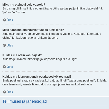
Miks mu otsingul pole vasteid?
Su otsing oli ilmselt liiga ebamäärane või sisaldas palju tihtikasutatavaid (nt.
"ja" või "ei") sõnu.
Üles
Miks saan ma otsingu vastuseks tühja lehe?
Sinu otsingul oli veebiserveri jaoks liiga palju vasteid. Kasutaja “täiendatud
otsing” funktsiooni, et olla rohkem täpsem.
Üles
Kuidas ma otsin kasutajaid?
Külastage liikmete nimekirja ja klõpsake lingil "Leia liige".
Üles
Kuidas ma leian omaenda postitused või teemad?
Enda postitusi saad sa vaadata, kui vajutad lingil “Vaata oma postitusi”. Et leida
oma teemasid, kasuta täiendatud otsingut ja määra valikud sobivaks.
Üles
Tellimused ja järjehoidjad