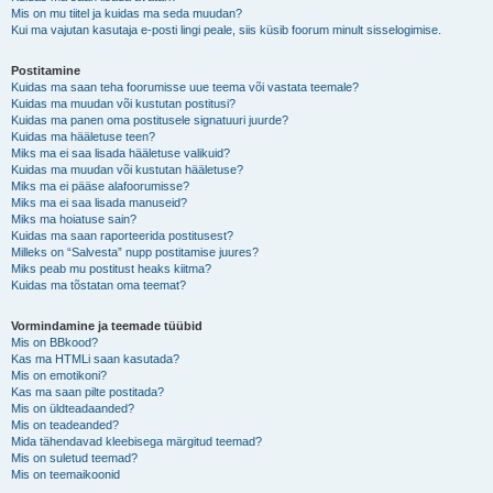
Mis on mu tiitel ja kuidas ma seda muudan?
Kui ma vajutan kasutaja e-posti lingi peale, siis küsib foorum minult sisselogimise.
Postitamine
Kuidas ma saan teha foorumisse uue teema või vastata teemale?
Kuidas ma muudan või kustutan postitusi?
Kuidas ma panen oma postitusele signatuuri juurde?
Kuidas ma hääletuse teen?
Miks ma ei saa lisada hääletuse valikuid?
Kuidas ma muudan või kustutan hääletuse?
Miks ma ei pääse alafoorumisse?
Miks ma ei saa lisada manuseid?
Miks ma hoiatuse sain?
Kuidas ma saan raporteerida postitusest?
Milleks on “Salvesta” nupp postitamise juures?
Miks peab mu postitust heaks kiitma?
Kuidas ma tõstatan oma teemat?
Vormindamine ja teemade tüübid
Mis on BBkood?
Kas ma HTMLi saan kasutada?
Mis on emotikoni?
Kas ma saan pilte postitada?
Mis on üldteadaanded?
Mis on teadeanded?
Mida tähendavad kleebisega märgitud teemad?
Mis on suletud teemad?
Mis on teemaikoonid