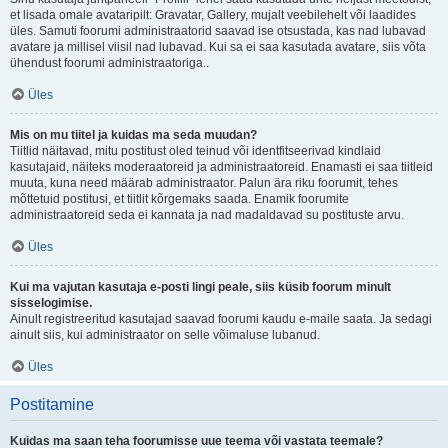
et lisada omale avataripilt: Gravatar, Gallery, mujalt veebilehelt või laadides
üles. Samuti foorumi administraatorid saavad ise otsustada, kas nad lubavad
avatare ja millisel viisil nad lubavad. Kui sa ei saa kasutada avatare, siis võta
ühendust foorumi administraatoriga..
Üles
Mis on mu tiitel ja kuidas ma seda muudan?
Tiitlid näitavad, mitu postitust oled teinud või identfitseerivad kindlaid
kasutajaid, näiteks moderaatoreid ja administraatoreid. Enamasti ei saa tiitleid
muuta, kuna need määrab administraator. Palun ära riku foorumit, tehes
mõttetuid postitusi, et tiitlit kõrgemaks saada. Enamik foorumite
administraatoreid seda ei kannata ja nad madaldavad su postituste arvu.
Üles
Kui ma vajutan kasutaja e-posti lingi peale, siis küsib foorum minult
sisselogimise.
Ainult registreeritud kasutajad saavad foorumi kaudu e-maile saata. Ja sedagi
ainult siis, kui administraator on selle võimaluse lubanud.
Üles
Postitamine
Kuidas ma saan teha foorumisse uue teema või vastata teemale?