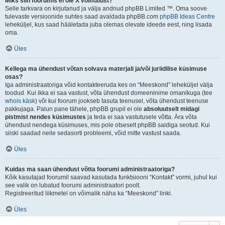
Miks siin foorumis ei ole X võimalust?
Selle tarkvara on kirjutanud ja välja andnud phpBB Limited ™. Oma soove
tulevaste versioonide suhtes saad avaldada phpBB.com
phpBB Ideas Centre
leheküljel, kus saad hääletada juba olemas olevate ideede eest, ning lisada
oma.
Üles
Kellega ma ühendust võtan solvava materjali ja/või juriidilise küsimuse
osas?
Iga administraatoriga võid kontakteeruda kes on “Meeskond” leheküljel välja
toodud. Kui ikka ei saa vastust, võta ühendust domeeninime omanikuga (tee
whois käsk
) või kui foorum jookseb tasuta teenusel, võta ühendust teenuse
pakkujaga. Palun pane tähele, phpBB grupil ei ole
absoluutselt midagi
pistmist nendes küsimustes
ja teda ei saa vastutusele võtta. Ära võta
ühendust nendega küsimuses, mis pole otseselt phpBB saidiga seotud. Kui
siiski saadad neile sedasorti probleemi, võid mitte vastust saada.
Üles
Kuidas ma saan ühendust võtta foorumi administraatoriga?
Kõik kasutajad foorumil saavad kasutada funktsiooni “Kontakt” vormi, juhul kui
see valik on lubatud foorumi administraatori poolt.
Registreeritud liikmetel on võimalik näha ka “Meeskond” linki.
Üles