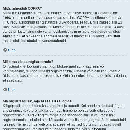
Mida tähendab COPPA?
Kuna me tunneme muret laste online - turvalisuse pärast, siis täidame me
1998.a. laste online turvalisuse kaitse seadust. COPPA ja sellega kaasneva
FTC regulatsiooniga kehtestatakse USA föderaalseadus, mis kaitseb alla 13
aasta vanuste laste privaatsust. Meie veebileht ei ole ette nähtud alla 13 aasta
vanustelt lastelt andmete väljameelitamiseks ning meie kodulehed on üles
ehitatud nii, et blokeerida andmete teadlik vastuvõtt alla 13 aasta vanustelt
lastelt alati, kui nõutakse vanusandmeid.
Üles
Miks ma ei saa registreeruda?
On võimalik, et foorumi omanik on blokeerinud su IP aadressi või
kasutajanime, millega üritasid registreeruda. Omanik võib olla keelustanud
üldse uute kasutajate registreerimise. Võta ühendust foorum administraatoriga,
et saada abi.
Üles
Ma registreerusin, aga ei saa sisse logida!
Kõigepealt kontrolli oma kasutajanime ja parooli. Kui need on kindlasti õiged,
siis järgmiseks võib-olla kaks põhjust. Esimene põhjus võib-olla see, et
registreerusid COPPA tingimustega. See tähendab kui Sa vajutasid linki
registreerumisel, et oled alla 13. aasta vana, siis pead järgima Sulle saadetuid
juhiseid. Teine põhjus võib olla aga see, et mõned foorumid nõuavad uutelt
registreerumistelt, kas kasutajalt endalt e-kirja teel või siis foorumi