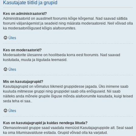
Kasutajate tiitlid ja grupid
Kes on administraatorid?
Administraatorid on auastmelt foorumis kõige kõrgemal. Nad saavad sättida
foorumi väljanägemist ja seadeid ning määrata moderaatoreid. Neil võivad olla
ka moderaatoriõigused kõigis alafoorumites.
Üles
Kes on moderaatorid?
Moderaatorite ülesanne on hoolitseda korra eest foorumis. Nad saavad
kustutada, muuta ja liigutada teemasid.
Üles
Mis on kasutajagrupid?
Kasutajagrupid on võimalus liikmeid gruppidesse jagada. Üks inimene saab
kuuluda mitmesse gruppi ning gruppidel saab olla eriõiguseid. Nii saab
näiteks anda mõnele grupile õiguse mõnda alafoorumite kasutada, kuigi teised
seda teha ei saa..
Üles
Kus on kasutajagrupid ja kuidas nendega liituda?
Olemasolevaid gruppe saad vaadata menüüst Kasutajagruppide alt. Seal saad
ka oma liitumisavalduse esitada. Grupid võivad olla ka varjatud.