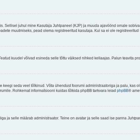
ndis. Sellisel juhul mine Kasutaja Juhtpaneel (KJP) ja muuda ajavöönd omale sobiva
ete muutmiseks, pead olema registreeritud kasutaja. Kui sa ei ole registreeritud 
Teatud kuudel võivad esineda selle tõttu väiksed nihked kellaajas. Palun teavita pro
ole keegi seda veel tõlkinud. Võta ühendust foorumi administraatoriga ja palu, kas 
foorumile. Rohkemat informatsiooni kuidas tõlkida phpBB tarkvara leiad
phpBB
® ametl
tliga ja selle määrab administraator. Teine on avatar ja selle saad ise panna
Juhtpa