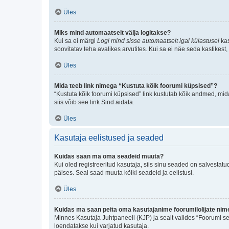
Üles
Miks mind automaatselt välja logitakse?
Kui sa ei märgi
Logi mind sisse automaatselt igal külastusel
kas
soovitatav teha avalikes arvutites. Kui sa ei näe seda kastikest
Üles
Mida teeb link nimega “Kustuta kõik foorumi küpsised”?
“Kustuta kõik foorumi küpsised” link kustutab kõik andmed, mid
siis võib see link Sind aidata.
Üles
Kasutaja eelistused ja seaded
Kuidas saan ma oma seadeid muuta?
Kui oled registreeritud kasutaja, siis sinu seaded on salvestat
päises. Seal saad muuta kõiki seadeid ja eelistusi.
Üles
Kuidas ma saan peita oma kasutajanime foorumilolijate nime
Minnes Kasutaja Juhtpaneeli (KJP) ja sealt valides “Foorumi se
loendatakse kui varjatud kasutaja.