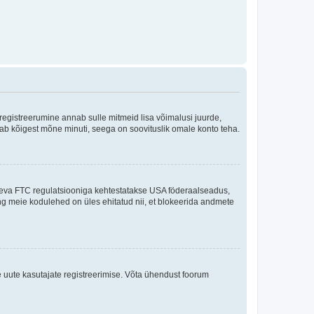
 registreerumine annab sulle mitmeid lisa võimalusi juurde,
võtab kõigest mõne minuti, seega on soovituslik omale konto teha.
sneva FTC regulatsiooniga kehtestatakse USA föderaalseadus,
ning meie kodulehed on üles ehitatud nii, et blokeerida andmete
e uute kasutajate registreerimise. Võta ühendust foorum