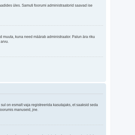
i laadides üles. Samuti foorumi administraatorid saavad ise
tleid muuta, kuna need määrab administraator. Palun ära riku
 arvu.
ul on esmalt vaja registreerida kasutajaks, et saaksid seda
 foorumis manuseid, jne.