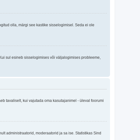
logitud olla, märgi see kastike sisselogimisel. Seda ei ole
Kui sul esineb sisselogimises või väljalogimises probleeme,
eb tavaliselt, kui vajutada oma kasutajanimel - üleval foorumi
inult administraatorid, moderaatorid ja sa ise. Statistikas Sind