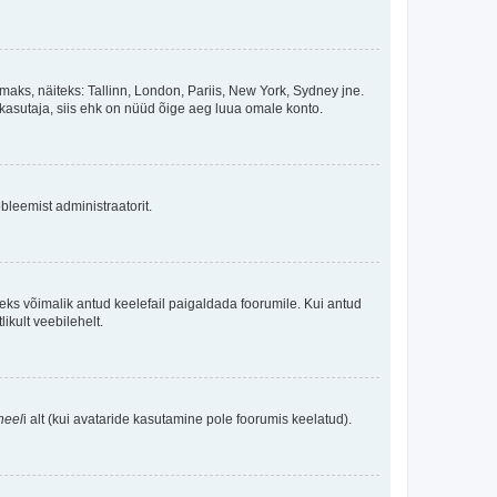
maks, näiteks: Tallinn, London, Pariis, New York, Sydney jne.
kasutaja, siis ehk on nüüd õige aeg luua omale konto.
bleemist administraatorit.
oleks võimalik antud keelefail paigaldada foorumile. Kui antud
ikult veebilehelt.
neel
i alt (kui avataride kasutamine pole foorumis keelatud).