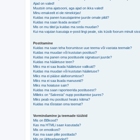
Ajad on valed!
Muutsin oma ajatsooni, aga ajad on ikka valed!
Minu emakeelt ei ole nimekirjas!
Kuidas ma panen kasutajanime juurde omale pildi?
Kuidas ma saan lisada avatari?
Mis on mu tiitel ja kuidas ma seda muudan?
Kui ma vajutan kasutaja e-posti lingi peale, siis küsib foorum minult sis
Postitamine
Kuidas ma saan teha foorumisse uue teema või vastata teemale?
Kuidas ma muudan või kustutan postitusi?
Kuidas ma panen oma postitusele signatuuri juurde?
Kuidas ma hääletuse teen?
Miks ma ei saa lisada hääletuse valikuid?
Kuidas ma muudan või kustutan hääletuse?
Miks ma ei pääse alafoorumisse?
Miks ma ei saa lisada manuseid?
Miks ma hoiatuse sain?
Kuidas ma saan raporteerida postitusest?
Milleks on “Salvesta” nupp postitamise juures?
Miks peab mu postitust heaks kiitma?
Kuidas ma tõstatan oma teemat?
Vormindamine ja teemade tüübid
Mis on BBkood?
Kas ma HTMLi saan kasutada?
Mis on emotikoni?
Kas ma saan pilte postitada?
Mis on üldteadaanded?