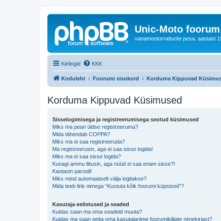
Unic-Moto foorum
vanamootorratturite pesa. aastast 1
Kiirlingid
KKK
Koduleht
Foorumi sisukord
Korduma Kippuvad Küsimu
Korduma Kippuvad Küsimused
Sisselogimisega ja registreerumisega seotud küsimused
Miks ma pean üldse registreeruma?
Mida tähendab COPPA?
Miks ma ei saa registreeruda?
Ma registreerusin, aga ei saa sisse logida!
Miks ma ei saa sisse logida?
Kunagi ammu liitusin, aga nüüd ei saa enam sisse?!
Kaotasin parooli!
Miks mind automaatselt välja logitakse?
Mida teeb link nimega “Kustuta kõik foorumi küpsised”?
Kasutaja eelistused ja seaded
Kuidas saan ma oma seadeid muuta?
Kuidas ma saan peita oma kasutajanime foorumilolijate nimekirjast?