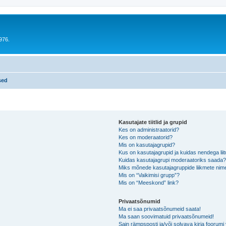
976.
sed
Kasutajate tiitlid ja grupid
Kes on administraatorid?
Kes on moderaatorid?
Mis on kasutajagrupid?
Kus on kasutajagrupid ja kuidas nendega lii
Kuidas kasutajagrupi moderaatoriks saada
Miks mõnede kasutajagruppide liikmete nime
Mis on “Vaikimisi grupp”?
Mis on “Meeskond” link?
Privaatsõnumid
Ma ei saa privaatsõnumeid saata!
Ma saan soovimatuid privaatsõnumeid!
Sain rämpsposti ja/või solvava kirja foorum