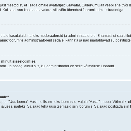
jast meetodist, et lisada omale avataripilt: Gravatar, Gallery, mujalt veebilehelt võ
d. Kui sa ei saa kasutada avatare, siis võta ühendust foorumi administraatoriga..
d kindlaid kasutajaid, näiteks moderaatoreid ja administraatoreid. Enamasti ei saa tii
. Enamik foorumite administraatoreid seda ei kannata ja nad madaldavad su postituste
m minult sisselogimise.
ata. Ja sedagi ainult siis, kui administraator on selle võimaluse lubanud.
emale?
ppu "Uus teema". Vastuse lisamiseks teemasse, vajuta "Vasta" nuppu. Võimalik, et s
 jaluses, näiteks: Sa saad teha uusi teemasid siin foorumis, Sa saad postitada siin