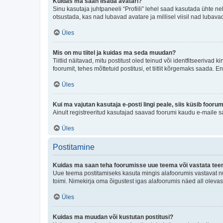
Kuidas ma saan lisada avatari?
Sinu kasutaja juhtpaneeli “Profiili” lehel saad kasutada ühte nel
otsustada, kas nad lubavad avatare ja millisel viisil nad lubava
Üles
Mis on mu tiitel ja kuidas ma seda muudan?
Tiitlid näitavad, mitu postitust oled teinud või identfitseeriva
foorumit, tehes mõttetuid postitusi, et tiitlit kõrgemaks saada
Üles
Kui ma vajutan kasutaja e-posti lingi peale, siis küsib fooru
Ainult registreeritud kasutajad saavad foorumi kaudu e-maile sa
Üles
Postitamine
Kuidas ma saan teha foorumisse uue teema või vastata te
Uue teema postitamiseks kasuta mingis alafoorumis vastavat nu
toimi. Nimekirja oma õigustest igas alafoorumis näed all olevas
Üles
Kuidas ma muudan või kustutan postitusi?