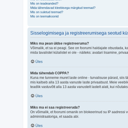
Mis on teadeanded?
Mida tähendavad kleebisega märgitud teemad?
Mis on suletud teemad?
Mis on teemaikoonid
Sisselogimisega ja registreerumisega seotud k
Miks ma pean üldse registreeruma?
Võimalik, et sa ei peagi. See on foorumi haldajate otsustada, k
mida tavalistel külalistel ei ole - näiteks: avatari lisamine, p
Üles
Mida tähendab COPPA?
Kuna me tunneme muret laste online - turvalisuse pärast, siis
mis kaitseb alla 13 aasta vanuste laste privaatsust. Meie veebi
teadlik vastuvõtt alla 13 aasta vanustelt lastelt alati, kui nõut
Üles
Miks ma ei saa registreeruda?
On võimalik, et foorumi omanik on blokeerinud su IP aadressi v
administraatoriga, et saada abi.
Üles