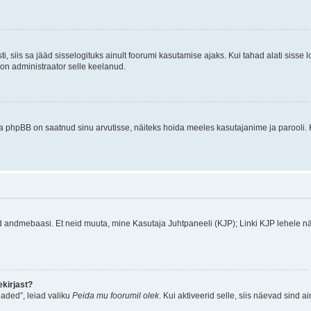
ti, siis sa jääd sisselogituks ainult foorumi kasutamise ajaks. Kui tahad alati sisse 
, on administraator selle keelanud.
a phpBB on saatnud sinu arvutisse, näiteks hoida meeles kasutajanime ja parooli. 
ud andmebaasi. Et neid muuta, mine Kasutaja Juhtpaneeli (KJP); Linki KJP lehele nä
kirjast?
aded”, leiad valiku
Peida mu foorumil olek
. Kui aktiveerid selle, siis näevad sind a