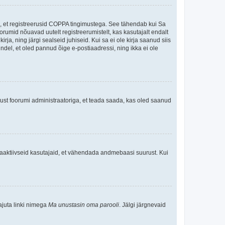
ee, et registreerusid COPPA tingimustega. See tähendab kui Sa
oorumid nõuavad uutelt registreerumistelt, kas kasutajalt endalt
rja, ning järgi sealseid juhiseid. Kui sa ei ole kirja saanud siis
kindel, et oled pannud õige e-postiaadressi, ning ikka ei ole
ndust foorumi administraatoriga, et teada saada, kas oled saanud
baaktiivseid kasutajaid, et vähendada andmebaasi suurust. Kui
ajuta linki nimega
Ma unustasin oma parooli
. Jälgi järgnevaid