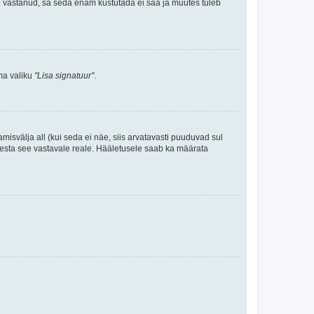
le vastanud, sa seda enam kustutada ei saa ja muutes tuleb
ama valiku
"Lisa signatuur"
.
amisvälja all (kui seda ei näe, siis arvatavasti puuduvad sul
isesta see vastavale reale. Hääletusele saab ka määrata