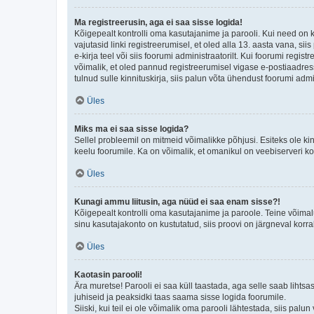
Ma registreerusin, aga ei saa sisse logida!
Kõigepealt kontrolli oma kasutajanime ja parooli. Kui need on 
vajutasid linki registreerumisel, et oled alla 13. aasta vana, s
e-kirja teel või siis foorumi administraatorilt. Kui foorumi regis
võimalik, et oled pannud registreerumisel vigase e-postiaadressi 
tulnud sulle kinnituskirja, siis palun võta ühendust foorumi admi
Üles
Miks ma ei saa sisse logida?
Sellel probleemil on mitmeid võimalikke põhjusi. Esiteks ole ki
keelu foorumile. Ka on võimalik, et omanikul on veebiserveri ko
Üles
Kunagi ammu liitusin, aga nüüd ei saa enam sisse?!
Kõigepealt kontrolli oma kasutajanime ja paroole. Teine võimal
sinu kasutajakonto on kustutatud, siis proovi on järgneval korr
Üles
Kaotasin parooli!
Ära muretse! Parooli ei saa küll taastada, aga selle saab lihtsa
juhiseid ja peaksidki taas saama sisse logida foorumile.
Siiski, kui teil ei ole võimalik oma parooli lähtestada, siis pal