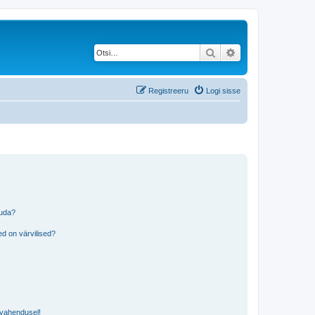
Otsi
Täiendatud otsing
Registreeru
Logi sisse
tuda?
?
d on värvilised?
i vahendusel!