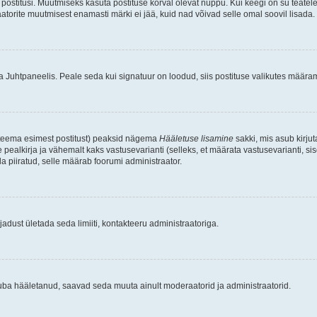
postitusi. Muutmiseks kasuta postituse kõrval olevat nuppu. Kui keegi on su teate
raatorite muutmisest enamasti märki ei jää, kuid nad võivad selle omal soovil lisada.
ma Juhtpaneelis. Peale seda kui signatuur on loodud, siis postituse valikutes määr
d teema esimest postitust) peaksid nägema
Hääletuse lisamine
sakki, mis asub kirjut
ealkirja ja vähemalt kaks vastusevarianti (selleks, et määrata vastusevarianti, s
la piiratud, selle määrab foorumi administraator.
adust ületada seda limiiti, kontakteeru administraatoriga.
juba hääletanud, saavad seda muuta ainult moderaatorid ja administraatorid.