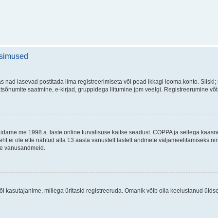
üsimused
as nad lasevad postitada ilma registreerimiseta või pead ikkagi looma konto. Siiski;
rivaatsõnumite saatmine, e-kirjad, gruppidega liitumine jpm veelgi. Registreerumine 
 täidame me 1998.a. laste online turvalisuse kaitse seadust. COPPA ja sellega kaa
leht ei ole ette nähtud alla 13 aasta vanustelt lastelt andmete väljameelitamiseks 
akse vanusandmeid.
õi kasutajanime, millega üritasid registreeruda. Omanik võib olla keelustanud ülds