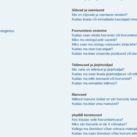
Sõbrad ja vaenlased
Mis on sõprade ja vaenlaste nimekiri?
Kuidas lisada või eemaldada kasutajaid nime
Foorumitest otsimine
selogimise.
Kuidas saan otsida foorumist või foorumites
Miks mu otsingul pole vasteid?
Miks saan ma otsingu vastuseks tühja lehe
Kuidas ma otsin kasutajaid?
Kuidas ma leian omaenda postitused või t
Tellimused ja järjehoidjad
Mis vahe on tellimisel ja järjehoidjal?
Kuidas ma saan lisada järjehoidjasse või tel
Kuidas ma tellin teemasid või foorumeid?
Kuidas ma eemaldan tellimusi?
Manused
Millised manuse tüübid on siin foorumis luba
Kuidas ma leian oma manused?
phpBB küsimused
Kes kirjutas selle foorumitarkvara?
Miks siin foorumis ei ole X võimalust?
Kellega ma ühendust võtan solvava materjali 
Kuidas ma saan ühendust võtta foorumi adm