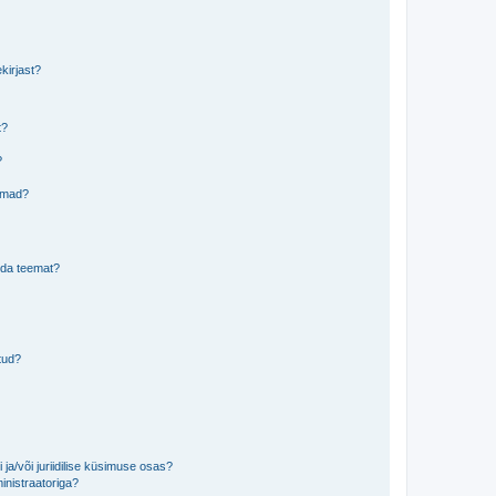
kirjast?
t?
?
eemad?
lida teemat?
tud?
ja/või juriidilise küsimuse osas?
inistraatoriga?