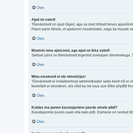
Üles
Ajad on valed!
Tõenäoliselt on ajad õiged, aga sa oled lihtsalt teises ajavöö
Palun pane tähele, et ajatsooni muutmiseks, nagu ka muude sead
Üles
Muutsin oma ajatsooni, aga ajad on ikka valed!
Sellisel juhul on tõenäoliselt tegemist suveajale üleminekuga. 
Üles
Minu emakeelt ei ole nimekirjas!
Tõenäoliselt ei installeerinud administraator seda keelt või ei 
keelefaili ei eksisteeri, siis võid ka ise luua uue tõlke phpBB 
Üles
Kuidas ma panen kasutajanime juurde omale pildi?
Kasutajanime juures saab olla kaks pilti. Esimene on seotud tii
Üles