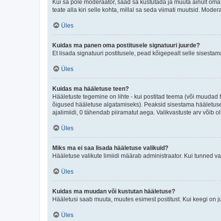
Kui sa pole moderaator, saad sa kustutada ja muuta ainult oma 
teate alla kiri selle kohta, millal sa seda viimati muutsid. Mode
Üles
Kuidas ma panen oma postitusele signatuuri juurde?
Et lisada signatuuri postitusele, pead kõigepealt selle sisesta
Üles
Kuidas ma hääletuse teen?
Hääletuste tegemine on lihte - kui postitad teema (või muuda
õigused hääletuse algatamiseks). Peaksid sisestama hääletuse p
ajalimiidi, 0 tähendab piiramatut aega. Valikvastuste arv võib ol
Üles
Miks ma ei saa lisada hääletuse valikuid?
Hääletuse valikute limiidi määrab administraator. Kui tunned vaj
Üles
Kuidas ma muudan või kustutan hääletuse?
Hääletusi saab muuta, muutes esimest postitust. Kui keegi on 
Üles