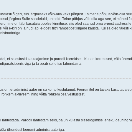
kindlasti õiged, siis järgmiseks võib-olla kaks põhjust. Esimene põhjus võib-olla s
iis pead järgima Sulle saadetuid juhiseid. Teine põhjus võib olla aga see, et mõned f
treerumine on läbi kasutaja poolse kinnituse, siis oled saanud oma e-postiaadressile ki
või e-kiri on läinud läbi e-posti filtri rämpspost kirjade kausta. Kui sa oled täiesti 
nistraatoriga.
ndel, et sisestasid kasutajanime ja parooli korrektselt. Kui on korrektsed, võta ühe
nfiguratsioonis viga ja ta peab selle ise lahendama.
us on, et administraator on su konto kustutanud. Foorumitel on tavaks kustutada e
al rohkem aktiivsem, ning võtta rohkem osa vestlustest.
si lähtestada. Parooli lähtestamiseks, palun külasta sisselogimise lehekülge, ning v
un võta ühendust foorumi administraatoriga.