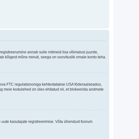
 registreerumine annab sulle mitmeid lisa võimalusi juurde,
võtab kõigest mõne minuti, seega on soovituslik omale konto teha.
sneva FTC regulatsiooniga kehtestatakse USA föderaalseadus,
ning meie kodulehed on üles ehitatud nii, et blokeerida andmete
e uute kasutajate registreerimise. Võta ühendust foorum