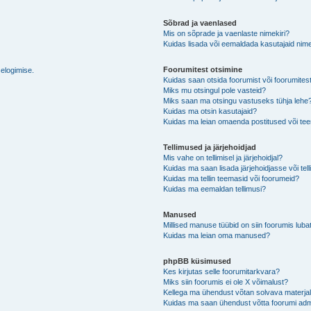
Sõbrad ja vaenlased
Mis on sõprade ja vaenlaste nimekiri?
Kuidas lisada või eemaldada kasutajaid nime
Foorumitest otsimine
selogimise.
Kuidas saan otsida foorumist või foorumites
Miks mu otsingul pole vasteid?
Miks saan ma otsingu vastuseks tühja lehe
Kuidas ma otsin kasutajaid?
Kuidas ma leian omaenda postitused või t
Tellimused ja järjehoidjad
Mis vahe on tellimisel ja järjehoidjal?
Kuidas ma saan lisada järjehoidjasse või tel
Kuidas ma tellin teemasid või foorumeid?
Kuidas ma eemaldan tellimusi?
Manused
Millised manuse tüübid on siin foorumis luba
Kuidas ma leian oma manused?
phpBB küsimused
Kes kirjutas selle foorumitarkvara?
Miks siin foorumis ei ole X võimalust?
Kellega ma ühendust võtan solvava materjali 
Kuidas ma saan ühendust võtta foorumi adm