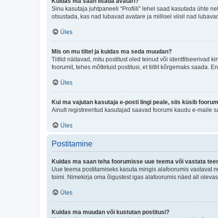
Kuidas ma saan lisada avatari?
Sinu kasutaja juhtpaneeli “Profiili” lehel saad kasutada ühte nel
otsustada, kas nad lubavad avatare ja millisel viisil nad lubava
Üles
Mis on mu tiitel ja kuidas ma seda muudan?
Tiitlid näitavad, mitu postitust oled teinud või identfitseeriva
foorumit, tehes mõttetuid postitusi, et tiitlit kõrgemaks saada
Üles
Kui ma vajutan kasutaja e-posti lingi peale, siis küsib fooru
Ainult registreeritud kasutajad saavad foorumi kaudu e-maile sa
Üles
Postitamine
Kuidas ma saan teha foorumisse uue teema või vastata te
Uue teema postitamiseks kasuta mingis alafoorumis vastavat nu
toimi. Nimekirja oma õigustest igas alafoorumis näed all olevas
Üles
Kuidas ma muudan või kustutan postitusi?