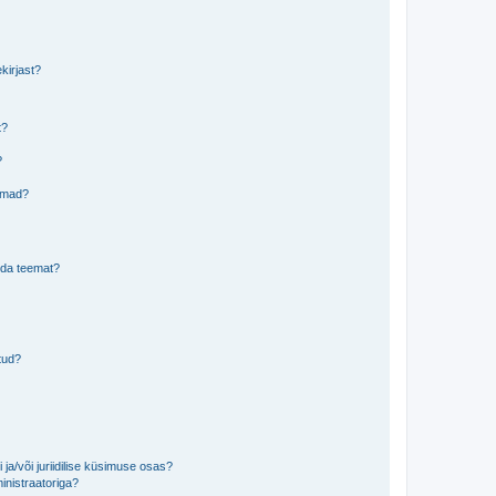
kirjast?
t?
?
eemad?
lida teemat?
tud?
ja/või juriidilise küsimuse osas?
inistraatoriga?