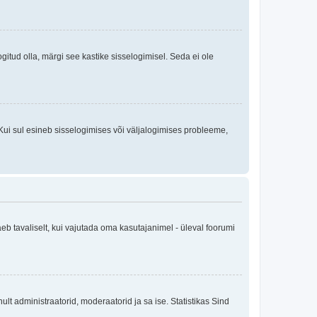
logitud olla, märgi see kastike sisselogimisel. Seda ei ole
Kui sul esineb sisselogimises või väljalogimises probleeme,
eb tavaliselt, kui vajutada oma kasutajanimel - üleval foorumi
inult administraatorid, moderaatorid ja sa ise. Statistikas Sind