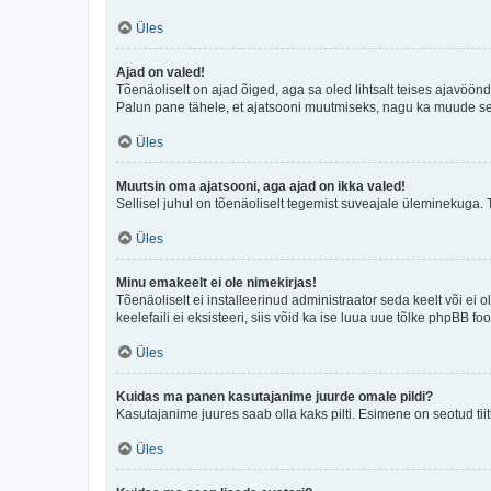
Üles
Ajad on valed!
Tõenäoliselt on ajad õiged, aga sa oled lihtsalt teises ajavöö
Palun pane tähele, et ajatsooni muutmiseks, nagu ka muude sead
Üles
Muutsin oma ajatsooni, aga ajad on ikka valed!
Sellisel juhul on tõenäoliselt tegemist suveajale üleminekuga. 
Üles
Minu emakeelt ei ole nimekirjas!
Tõenäoliselt ei installeerinud administraator seda keelt või ei 
keelefaili ei eksisteeri, siis võid ka ise luua uue tõlke phpBB 
Üles
Kuidas ma panen kasutajanime juurde omale pildi?
Kasutajanime juures saab olla kaks pilti. Esimene on seotud tii
Üles