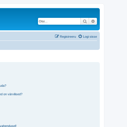
Otsi
Täiendatud otsing
Registreeru
Logi sisse
tuda?
?
d on värvilised?
i vahendusel!