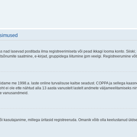
üsimused
as nad lasevad postitada ilma registreerimiseta või pead ikkagi looma konto. Siiski;
rivaatsõnumite saatmine, e-kirjad, gruppidega liitumine jpm veelgi. Registreerumine 
 täidame me 1998.a. laste online turvalisuse kaitse seadust. COPPA ja sellega kaa
leht ei ole ette nähtud alla 13 aasta vanustelt lastelt andmete väljameelitamiseks 
akse vanusandmeid.
õi kasutajanime, millega üritasid registreeruda. Omanik võib olla keelustanud ülds