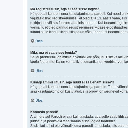
Ma registreerusin, aga ei saa sisse logida!
Kõigepealt kontrolli oma kasutajanime ja parooli. Kui need on 
vajutasid linki registreerumisel, et oled alla 13. aasta vana, s
e-kirja teel või siis foorumi administraatorilt. Kui foorumi regis
võimalik, et oled pannud registreerumisel vigase e-postiaadressi 
tulnud sulle kinnituskirja, siis palun võta ühendust foorumi admi
Üles
Miks ma ei saa sisse logida?
Sellel probleemil on mitmeid võimalikke põhjusi. Esiteks ole ki
keelu foorumile. Ka on võimalik, et omanikul on veebiserveri ko
Üles
Kunagi ammu liitusin, aga nüüd ei saa enam sisse?!
Kõigepealt kontrolli oma kasutajanime ja paroole. Teine võimal
sinu kasutajakonto on kustutatud, siis proovi on järgneval korr
Üles
Kaotasin parooli!
Ära muretse! Parooli ei saa küll taastada, aga selle saab lihtsa
juhiseid ja peaksidki taas saama sisse logida foorumile.
Siiski, kui teil ei ole võimalik oma parooli lähtestada, siis pal