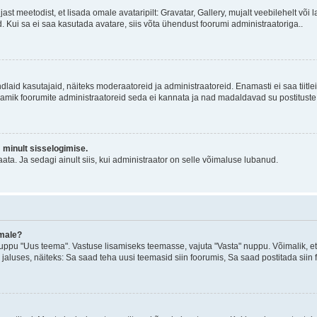
jast meetodist, et lisada omale avataripilt: Gravatar, Gallery, mujalt veebilehelt võ
d. Kui sa ei saa kasutada avatare, siis võta ühendust foorumi administraatoriga..
d kindlaid kasutajaid, näiteks moderaatoreid ja administraatoreid. Enamasti ei saa tii
. Enamik foorumite administraatoreid seda ei kannata ja nad madaldavad su postituste
m minult sisselogimise.
ata. Ja sedagi ainult siis, kui administraator on selle võimaluse lubanud.
emale?
ppu "Uus teema". Vastuse lisamiseks teemasse, vajuta "Vasta" nuppu. Võimalik, et s
 jaluses, näiteks: Sa saad teha uusi teemasid siin foorumis, Sa saad postitada siin