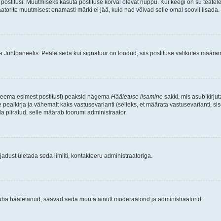
postitusi. Muutmiseks kasuta postituse kõrval olevat nuppu. Kui keegi on su teate
raatorite muutmisest enamasti märki ei jää, kuid nad võivad selle omal soovil lisada.
ma Juhtpaneelis. Peale seda kui signatuur on loodud, siis postituse valikutes määr
d teema esimest postitust) peaksid nägema
Hääletuse lisamine
sakki, mis asub kirjut
ealkirja ja vähemalt kaks vastusevarianti (selleks, et määrata vastusevarianti, s
la piiratud, selle määrab foorumi administraator.
adust ületada seda limiiti, kontakteeru administraatoriga.
juba hääletanud, saavad seda muuta ainult moderaatorid ja administraatorid.