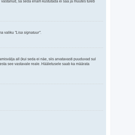
le vastanud, sa seda enam kustutada ei saa ja muutes tuleb
ama valiku
"Lisa signatuur"
.
amisvälja all (kui seda ei näe, siis arvatavasti puuduvad sul
isesta see vastavale reale. Hääletusele saab ka määrata