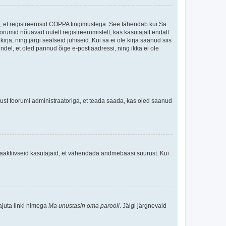
ee, et registreerusid COPPA tingimustega. See tähendab kui Sa
oorumid nõuavad uutelt registreerumistelt, kas kasutajalt endalt
rja, ning järgi sealseid juhiseid. Kui sa ei ole kirja saanud siis
kindel, et oled pannud õige e-postiaadressi, ning ikka ei ole
ndust foorumi administraatoriga, et teada saada, kas oled saanud
baaktiivseid kasutajaid, et vähendada andmebaasi suurust. Kui
ajuta linki nimega
Ma unustasin oma parooli
. Jälgi järgnevaid