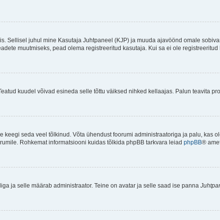
ndis. Sellisel juhul mine Kasutaja Juhtpaneel (KJP) ja muuda ajavöönd omale sobiva
ete muutmiseks, pead olema registreeritud kasutaja. Kui sa ei ole registreeritud 
Teatud kuudel võivad esineda selle tõttu väiksed nihked kellaajas. Palun teavita pro
ole keegi seda veel tõlkinud. Võta ühendust foorumi administraatoriga ja palu, kas 
foorumile. Rohkemat informatsiooni kuidas tõlkida phpBB tarkvara leiad
phpBB
® ametl
tliga ja selle määrab administraator. Teine on avatar ja selle saad ise panna
Juhtpa