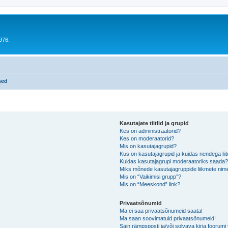
976.
sed
Kasutajate tiitlid ja grupid
Kes on administraatorid?
Kes on moderaatorid?
Mis on kasutajagrupid?
Kus on kasutajagrupid ja kuidas nendega lii
Kuidas kasutajagrupi moderaatoriks saada
Miks mõnede kasutajagruppide liikmete nime
Mis on “Vaikimisi grupp”?
Mis on “Meeskond” link?
Privaatsõnumid
Ma ei saa privaatsõnumeid saata!
Ma saan soovimatuid privaatsõnumeid!
Sain rämpsposti ja/või solvava kirja foorum