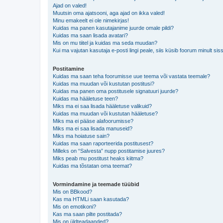
Ajad on valed!
Muutsin oma ajatsooni, aga ajad on ikka valed!
Minu emakeelt ei ole nimekirjas!
Kuidas ma panen kasutajanime juurde omale pildi?
Kuidas ma saan lisada avatari?
Mis on mu tiitel ja kuidas ma seda muudan?
Kui ma vajutan kasutaja e-posti lingi peale, siis küsib foorum minult sis
Postitamine
Kuidas ma saan teha foorumisse uue teema või vastata teemale?
Kuidas ma muudan või kustutan postitusi?
Kuidas ma panen oma postitusele signatuuri juurde?
Kuidas ma hääletuse teen?
Miks ma ei saa lisada hääletuse valikuid?
Kuidas ma muudan või kustutan hääletuse?
Miks ma ei pääse alafoorumisse?
Miks ma ei saa lisada manuseid?
Miks ma hoiatuse sain?
Kuidas ma saan raporteerida postitusest?
Milleks on “Salvesta” nupp postitamise juures?
Miks peab mu postitust heaks kiitma?
Kuidas ma tõstatan oma teemat?
Vormindamine ja teemade tüübid
Mis on BBkood?
Kas ma HTMLi saan kasutada?
Mis on emotikoni?
Kas ma saan pilte postitada?
Mis on üldteadaanded?