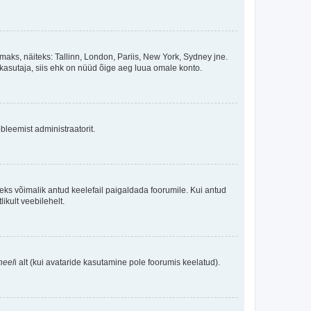
maks, näiteks: Tallinn, London, Pariis, New York, Sydney jne.
kasutaja, siis ehk on nüüd õige aeg luua omale konto.
bleemist administraatorit.
oleks võimalik antud keelefail paigaldada foorumile. Kui antud
ikult veebilehelt.
neel
i alt (kui avataride kasutamine pole foorumis keelatud).