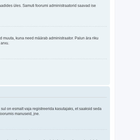
i laadides üles. Samuti foorumi administraatorid saavad ise
tleid muuta, kuna need määrab administraator. Palun ära riku
 arvu.
ul on esmalt vaja registreerida kasutajaks, et saaksid seda
 foorumis manuseid, jne.