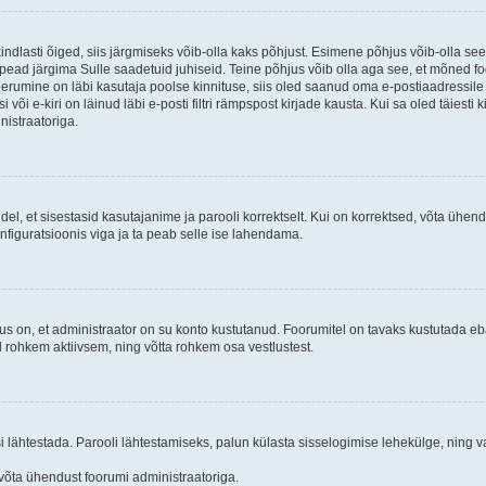
kindlasti õiged, siis järgmiseks võib-olla kaks põhjust. Esimene põhjus võib-olla s
iis pead järgima Sulle saadetuid juhiseid. Teine põhjus võib olla aga see, et mõned f
treerumine on läbi kasutaja poolse kinnituse, siis oled saanud oma e-postiaadressile ki
või e-kiri on läinud läbi e-posti filtri rämpspost kirjade kausta. Kui sa oled täiesti 
nistraatoriga.
ndel, et sisestasid kasutajanime ja parooli korrektselt. Kui on korrektsed, võta ühe
nfiguratsioonis viga ja ta peab selle ise lahendama.
us on, et administraator on su konto kustutanud. Foorumitel on tavaks kustutada e
al rohkem aktiivsem, ning võtta rohkem osa vestlustest.
si lähtestada. Parooli lähtestamiseks, palun külasta sisselogimise lehekülge, ning v
un võta ühendust foorumi administraatoriga.