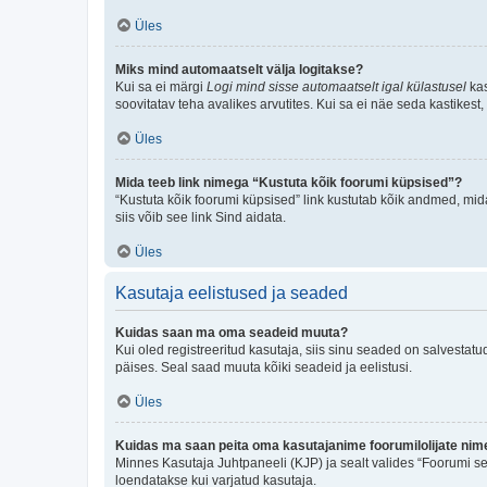
Üles
Miks mind automaatselt välja logitakse?
Kui sa ei märgi
Logi mind sisse automaatselt igal külastusel
kas
soovitatav teha avalikes arvutites. Kui sa ei näe seda kastikest
Üles
Mida teeb link nimega “Kustuta kõik foorumi küpsised”?
“Kustuta kõik foorumi küpsised” link kustutab kõik andmed, mid
siis võib see link Sind aidata.
Üles
Kasutaja eelistused ja seaded
Kuidas saan ma oma seadeid muuta?
Kui oled registreeritud kasutaja, siis sinu seaded on salvestat
päises. Seal saad muuta kõiki seadeid ja eelistusi.
Üles
Kuidas ma saan peita oma kasutajanime foorumilolijate nime
Minnes Kasutaja Juhtpaneeli (KJP) ja sealt valides “Foorumi se
loendatakse kui varjatud kasutaja.