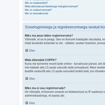
Mis on teadeanded?
Mida tähendavad kleebisega märgitud teemad?
Mis on suletud teemad?
Mis on teemaikoonid
Sisselogimisega ja registreerumisega seotud k
Miks ma pean üldse registreeruma?
Võimalik, et sa ei peagi. See on foorumi haldajate otsustada, k
mida tavalistel külalistel ei ole - näiteks: avatari lisamine, p
Üles
Mida tähendab COPPA?
Kuna me tunneme muret laste online - turvalisuse pärast, siis
mis kaitseb alla 13 aasta vanuste laste privaatsust. Meie veebi
teadlik vastuvõtt alla 13 aasta vanustelt lastelt alati, kui nõut
Üles
Miks ma ei saa registreeruda?
On võimalik, et foorumi omanik on blokeerinud su IP aadressi v
administraatoriga, et saada abi.
Üles