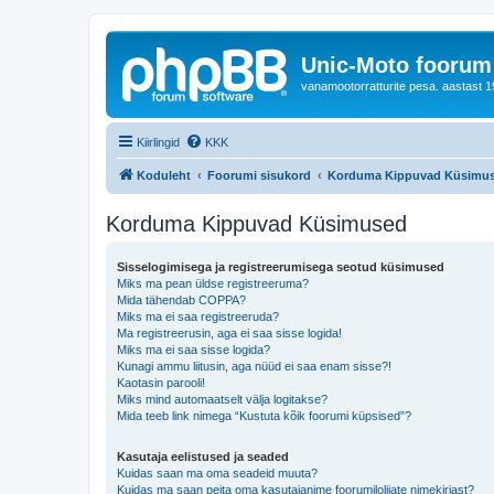
Unic-Moto foorum
vanamootorratturite pesa. aastast 1
Kiirlingid
KKK
Koduleht
Foorumi sisukord
Korduma Kippuvad Küsimu
Korduma Kippuvad Küsimused
Sisselogimisega ja registreerumisega seotud küsimused
Miks ma pean üldse registreeruma?
Mida tähendab COPPA?
Miks ma ei saa registreeruda?
Ma registreerusin, aga ei saa sisse logida!
Miks ma ei saa sisse logida?
Kunagi ammu liitusin, aga nüüd ei saa enam sisse?!
Kaotasin parooli!
Miks mind automaatselt välja logitakse?
Mida teeb link nimega “Kustuta kõik foorumi küpsised”?
Kasutaja eelistused ja seaded
Kuidas saan ma oma seadeid muuta?
Kuidas ma saan peita oma kasutajanime foorumilolijate nimekirjast?