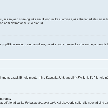
ti, siis sa jääd sisselogituks ainult foorumi kasutamise ajaks. Kui tahad alati sisse 
, on administraator selle keelanud.
a phpBB on saatnud sinu arvutisse, näiteks hoida meeles kasutajanime ja parooli. 
ud andmebaasi. Et neid muuta, mine Kasutaja Juhtpaneeli (KJP); Linki KJP lehele nä
kirjast?
aded”, leiad valiku
Peida mu foorumil olek
. Kui aktiveerid selle, siis näevad sind a