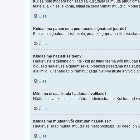
Kui sa pole moderaator, saad sa kustutada ja muuta ainult oma 
teate alla kiri selle kohta, millal sa seda viimati muutsid. Mode
Üles
Kuidas ma panen oma postitusele signatuuri juurde?
Et lisada signatuuri postitusele, pead kõigepealt selle sisesta
Üles
Kuidas ma hääletuse teen?
Hääletuste tegemine on lihte - kui postitad teema (või muuda
õigused hääletuse algatamiseks). Peaksid sisestama hääletuse p
ajalimiidi, 0 tähendab piiramatut aega. Valikvastuste arv võib ol
Üles
Miks ma ei saa lisada hääletuse valikuid?
Hääletuse valikute limiidi määrab administraator. Kui tunned vaj
Üles
Kuidas ma muudan või kustutan hääletuse?
Hääletusi saab muuta, muutes esimest postitust. Kui keegi on 
Üles