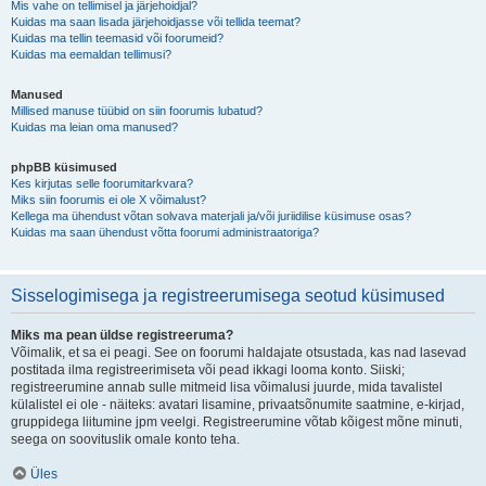
Mis vahe on tellimisel ja järjehoidjal?
Kuidas ma saan lisada järjehoidjasse või tellida teemat?
Kuidas ma tellin teemasid või foorumeid?
Kuidas ma eemaldan tellimusi?
Manused
Millised manuse tüübid on siin foorumis lubatud?
Kuidas ma leian oma manused?
phpBB küsimused
Kes kirjutas selle foorumitarkvara?
Miks siin foorumis ei ole X võimalust?
Kellega ma ühendust võtan solvava materjali ja/või juriidilise küsimuse osas?
Kuidas ma saan ühendust võtta foorumi administraatoriga?
Sisselogimisega ja registreerumisega seotud küsimused
Miks ma pean üldse registreeruma?
Võimalik, et sa ei peagi. See on foorumi haldajate otsustada, kas nad lasevad
postitada ilma registreerimiseta või pead ikkagi looma konto. Siiski;
registreerumine annab sulle mitmeid lisa võimalusi juurde, mida tavalistel
külalistel ei ole - näiteks: avatari lisamine, privaatsõnumite saatmine, e-kirjad,
gruppidega liitumine jpm veelgi. Registreerumine võtab kõigest mõne minuti,
seega on soovituslik omale konto teha.
Üles