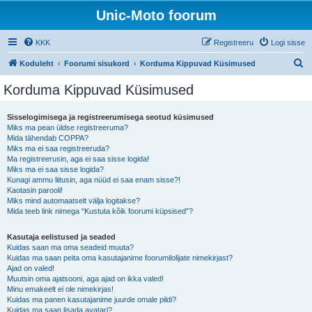
Unic-Moto foorum
KKK
Registreeru
Logi sisse
O
Koduleht
Foorumi sisukord
Korduma Kippuvad Küsimused
t
Korduma Kippuvad Küsimused
s
i
Sisselogimisega ja registreerumisega seotud küsimused
Miks ma pean üldse registreeruma?
Mida tähendab COPPA?
Miks ma ei saa registreeruda?
Ma registreerusin, aga ei saa sisse logida!
Miks ma ei saa sisse logida?
Kunagi ammu liitusin, aga nüüd ei saa enam sisse?!
Kaotasin parooli!
Miks mind automaatselt välja logitakse?
Mida teeb link nimega “Kustuta kõik foorumi küpsised”?
Kasutaja eelistused ja seaded
Kuidas saan ma oma seadeid muuta?
Kuidas ma saan peita oma kasutajanime foorumilolijate nimekirjast?
Ajad on valed!
Muutsin oma ajatsooni, aga ajad on ikka valed!
Minu emakeelt ei ole nimekirjas!
Kuidas ma panen kasutajanime juurde omale pildi?
Kuidas ma saan lisada avatari?