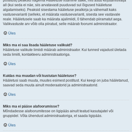
postitust) peaksid nägema
Hääletuse lisamine
sakki, mis asub kirjutamisvälja
all (kui seda ei näe, siis arvatavasti puuduvad sul õigused hääletuse
algatamiseks). Peaksid sisestama hääletuse pealkirja ja vähemalt kaks
vastusevarianti (selleks, et määrata vastusevarianti, sisesta see vastavale
reale. Hääletusele saab ka määrata ajalimiidi, 0 tähendab piiramatut aega.
Valikvastuste arv võib olla piiratud, selle määrab foorumi administraator.
Üles
Miks ma ei saa lisada hääletuse valikuid?
Hääletuse valikute limiidi määrab administraator. Kui tunned vajadust ületada
seda limiiti, kontakteeru administraatoriga.
Üles
Kuidas ma muudan või kustutan hääletuse?
Hääletusi saab muuta, muutes esimest postitust. Kui keegi on juba hääletanud,
saavad seda muuta ainult moderaatorid ja administraatorid.
Üles
Miks ma ei pääse alafoorumisse?
Mõndadesse alafoorumitesse on ligipääs ainult teatud kasutajatel või
gruppidel. Võta ühendust administraatoriga, et saada ligipääs.
Üles