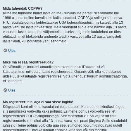
Mida tähendab COPPA?
Kuna me tunneme muret laste online - turvalisuse pärast, siis täidame me
1998.a. laste online turvalisuse kaitse seadust. COPPA ja sellega kaasneva
FTC regulatsiooniga kehtestatakse USA föderaalseadus, mis kaitseb alla 13
aasta vanuste laste privaatsust. Meie veebileht ei ole ette nähtud alla 13 aasta
vanustelt lastelt andmete väljameelitamiseks ning meie kodulehed on üles
ehitatud nii, et blokeerida andmete teadlik vastuvõtt alla 13 aasta vanustelt
lastelt alati, kui nõutakse vanusandmeid.
Üles
Miks ma ei saa registreeruda?
On võimalik, et foorumi omanik on blokeerinud su IP aadressi või
kasutajanime, millega üritasid registreeruda. Omanik võib olla keelustanud
üldse uute kasutajate registreerimise. Võta ühendust foorum administraatoriga,
et saada abi.
Üles
Ma registreerusin, aga ei saa sisse logida!
Kõigepealt kontrolli oma kasutajanime ja parooli. Kui need on kindlasti õiged,
siis järgmiseks võib-olla kaks põhjust. Esimene põhjus võib-olla see, et
registreerusid COPPA tingimustega. See tähendab kui Sa vajutasid linki
registreerumisel, et oled alla 13. aasta vana, siis pead järgima Sulle saadetuid
juhiseid. Teine põhjus võib olla aga see, et mõned foorumid nõuavad uutelt
registreerumistelt, kas kasutajalt endalt e-kirja teel või siis foorumi