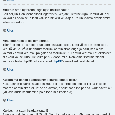
Muutsin oma ajatsooni, aga ajad on ikka valed!
Sellisel juhul on tõenäoliselt tegemist suveajale üleminekuga. Teatud kuudel
võivad esineda selle tõttu väiksed nihked kellaajas. Palun teavita probleemist
administraatorit.
Üles
Minu emakeelt ei ole nimekirjas!
Tõenäoliselt ei installeerinud administraator seda keelt või ei ole keegi seda
veel tõlkinud. Võta ühendust foorumi administraatoriga ja palu, kas oleks
võimalik antud keelefail paigaldada foorumile. Kui antud keelefaili ei eksisteeri,
siis võid ka ise luua uue tõlke phpBB foorumile. Rohkemat informatsiooni
kuidas tõlkida phpBB tarkvara leiad
phpBB
® ametlikult veebilehelt.
Üles
Kuidas ma panen kasutajanime juurde omale pildi?
Kasutajanime juures saab olla kaks pilti. Esimene on seotud tiitliga ja selle
määrab administraator. Teine on avatar ja selle saad ise panna
Juhtpaneel
i alt
(kui avataride kasutamine pole foorumis keelatud).
Üles
Kuidas ma saan lisada avatari?
Sinu kasutaja juhtpaneeli “Profiili” lehel saad kasutada ühte neljast meetodist,