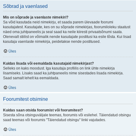
Sõbrad ja vaenlased
Mis on sõprade ja vaenlaste nimekiri?
Sa võid kasutada neid nimekirju, et saada parem ülevaade foorumi
kasutajatest. Kasutajate, kes on su sõprade nimekirjas, foorumiloleku staatust
näed oma juhtpaneelis ja seal saad ka neile kiiresti privaatsõnumi saata.
Olenevalt stiilist on võimalik nende kasutajate postitusi ka esile tõsta. Kui lisad
kasutaja vaenlaste nimekirja, peidetakse nende postitused.
Üles
Kuidas lisada või eemaldada kasutajaid nimekirjast?
Selleks on kaks moodust. Iga kasutaja profiilis on link ühte nimekirja
lisamiseks. Lisaks saad ka juhtpaneelis nime sisestades lisada nimekirja.
Saad samalt lehelt ka eemaldada.
Üles
Foorumitest otsimine
Kuidas saan otsida foorumist või foorumitest?
Sisesta sõna otsinguväljale teemas, foorumis või esilehel. Täiendatud otsingu
saad teemas või foorumis "Täiendatud otsingu" linki vajutades.
Üles