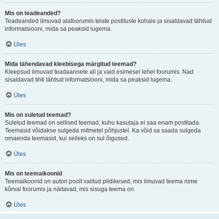
Mis on teadeanded?
Teadeanded ilmuvad alafoorumis teiste postituste kohale ja sisaldavad tähtsat
informatsiooni, mida sa peaksid lugema.
Üles
Mida tähendavad kleebisega märgitud teemad?
Kleepsud ilmuvad teadaannete all ja vaid esimesel lehel foorumis. Nad
sisaldavad tihti tähtsat informatsiooni, mida sa peaksid lugema.
Üles
Mis on suletud teemad?
Suletud teemad on sellised teemad, kuhu kasutaja ei saa enam postitada.
Teemasid võidakse sulgeda mitmetel põhjustel. Ka võid sa saada sulgeda
omaenda teemasid, kui selleks on sul õigused.
Üles
Mis on teemaikoonid
Teemaikoonid on autori poolt valitud pildikesed, mis ilmuvad teema nime
kõrval foorumis ja näitavad, mis sisuga teema on.
Üles