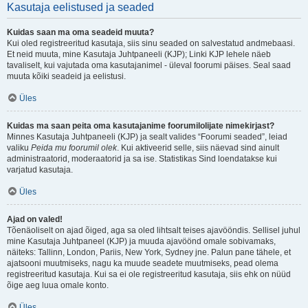
Kasutaja eelistused ja seaded
Kuidas saan ma oma seadeid muuta?
Kui oled registreeritud kasutaja, siis sinu seaded on salvestatud andmebaasi.
Et neid muuta, mine Kasutaja Juhtpaneeli (KJP); Linki KJP lehele näeb
tavaliselt, kui vajutada oma kasutajanimel - üleval foorumi päises. Seal saad
muuta kõiki seadeid ja eelistusi.
Üles
Kuidas ma saan peita oma kasutajanime foorumilolijate nimekirjast?
Minnes Kasutaja Juhtpaneeli (KJP) ja sealt valides “Foorumi seaded”, leiad
valiku
Peida mu foorumil olek
. Kui aktiveerid selle, siis näevad sind ainult
administraatorid, moderaatorid ja sa ise. Statistikas Sind loendatakse kui
varjatud kasutaja.
Üles
Ajad on valed!
Tõenäoliselt on ajad õiged, aga sa oled lihtsalt teises ajavööndis. Sellisel juhul
mine Kasutaja Juhtpaneel (KJP) ja muuda ajavöönd omale sobivamaks,
näiteks: Tallinn, London, Pariis, New York, Sydney jne. Palun pane tähele, et
ajatsooni muutmiseks, nagu ka muude seadete muutmiseks, pead olema
registreeritud kasutaja. Kui sa ei ole registreeritud kasutaja, siis ehk on nüüd
õige aeg luua omale konto.
Üles