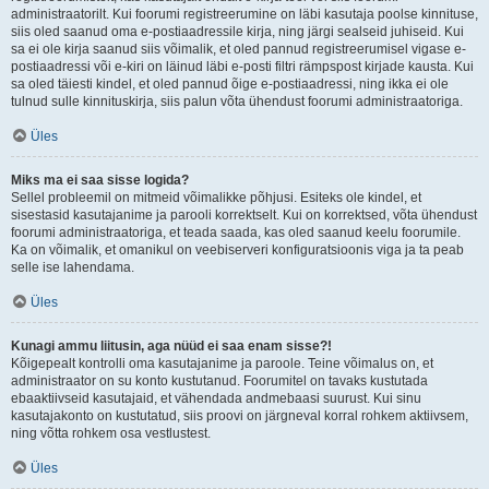
administraatorilt. Kui foorumi registreerumine on läbi kasutaja poolse kinnituse,
siis oled saanud oma e-postiaadressile kirja, ning järgi sealseid juhiseid. Kui
sa ei ole kirja saanud siis võimalik, et oled pannud registreerumisel vigase e-
postiaadressi või e-kiri on läinud läbi e-posti filtri rämpspost kirjade kausta. Kui
sa oled täiesti kindel, et oled pannud õige e-postiaadressi, ning ikka ei ole
tulnud sulle kinnituskirja, siis palun võta ühendust foorumi administraatoriga.
Üles
Miks ma ei saa sisse logida?
Sellel probleemil on mitmeid võimalikke põhjusi. Esiteks ole kindel, et
sisestasid kasutajanime ja parooli korrektselt. Kui on korrektsed, võta ühendust
foorumi administraatoriga, et teada saada, kas oled saanud keelu foorumile.
Ka on võimalik, et omanikul on veebiserveri konfiguratsioonis viga ja ta peab
selle ise lahendama.
Üles
Kunagi ammu liitusin, aga nüüd ei saa enam sisse?!
Kõigepealt kontrolli oma kasutajanime ja paroole. Teine võimalus on, et
administraator on su konto kustutanud. Foorumitel on tavaks kustutada
ebaaktiivseid kasutajaid, et vähendada andmebaasi suurust. Kui sinu
kasutajakonto on kustutatud, siis proovi on järgneval korral rohkem aktiivsem,
ning võtta rohkem osa vestlustest.
Üles