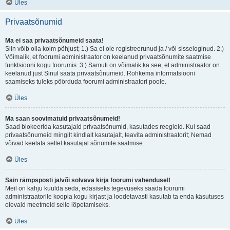
Üles
Privaatsõnumid
Ma ei saa privaatsõnumeid saata!
Siin võib olla kolm põhjust; 1.) Sa ei ole registreerunud ja / või sisseloginud. 2.)
Võimalik, et foorumi administraator on keelanud privaatsõnumite saatmise
funktsiooni kogu foorumis. 3.) Samuti on võimalik ka see, et administraator on
keelanud just Sinul saata privaatsõnumeid. Rohkema informatsiooni
saamiseks tuleks pöörduda foorumi administraatori poole.
Üles
Ma saan soovimatuid privaatsõnumeid!
Saad blokeerida kasutajaid privaatsõnumid, kasutades reegleid. Kui saad
privaatsõnumeid mingilt kindlalt kasutajalt, teavita administraatorit; Nemad
võivad keelata sellel kasutajal sõnumite saatmise.
Üles
Sain rämpsposti ja/või solvava kirja foorumi vahendusel!
Meil on kahju kuulda seda, edasiseks tegevuseks saada foorumi
administraatorile koopia kogu kirjast ja loodetavasti kasutab ta enda käsutuses
olevaid meetmeid selle lõpetamiseks.
Üles