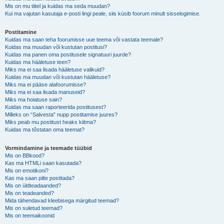
Mis on mu tiitel ja kuidas ma seda muudan?
Kui ma vajutan kasutaja e-posti lingi peale, siis küsib foorum minult sisselogimise.
Postitamine
Kuidas ma saan teha foorumisse uue teema või vastata teemale?
Kuidas ma muudan või kustutan postitusi?
Kuidas ma panen oma postitusele signatuuri juurde?
Kuidas ma hääletuse teen?
Miks ma ei saa lisada hääletuse valikuid?
Kuidas ma muudan või kustutan hääletuse?
Miks ma ei pääse alafoorumisse?
Miks ma ei saa lisada manuseid?
Miks ma hoiatuse sain?
Kuidas ma saan raporteerida postitusest?
Milleks on “Salvesta” nupp postitamise juures?
Miks peab mu postitust heaks kiitma?
Kuidas ma tõstatan oma teemat?
Vormindamine ja teemade tüübid
Mis on BBkood?
Kas ma HTMLi saan kasutada?
Mis on emotikoni?
Kas ma saan pilte postitada?
Mis on üldteadaanded?
Mis on teadeanded?
Mida tähendavad kleebisega märgitud teemad?
Mis on suletud teemad?
Mis on teemaikoonid