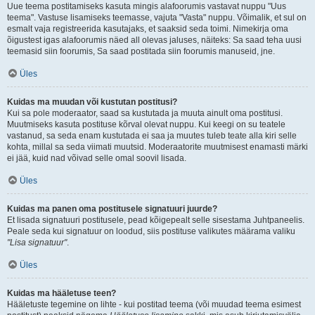
Uue teema postitamiseks kasuta mingis alafoorumis vastavat nuppu "Uus
teema". Vastuse lisamiseks teemasse, vajuta "Vasta" nuppu. Võimalik, et sul on
esmalt vaja registreerida kasutajaks, et saaksid seda toimi. Nimekirja oma
õigustest igas alafoorumis näed all olevas jaluses, näiteks: Sa saad teha uusi
teemasid siin foorumis, Sa saad postitada siin foorumis manuseid, jne.
Üles
Kuidas ma muudan või kustutan postitusi?
Kui sa pole moderaator, saad sa kustutada ja muuta ainult oma postitusi.
Muutmiseks kasuta postituse kõrval olevat nuppu. Kui keegi on su teatele
vastanud, sa seda enam kustutada ei saa ja muutes tuleb teate alla kiri selle
kohta, millal sa seda viimati muutsid. Moderaatorite muutmisest enamasti märki
ei jää, kuid nad võivad selle omal soovil lisada.
Üles
Kuidas ma panen oma postitusele signatuuri juurde?
Et lisada signatuuri postitusele, pead kõigepealt selle sisestama Juhtpaneelis.
Peale seda kui signatuur on loodud, siis postituse valikutes määrama valiku
"Lisa signatuur"
.
Üles
Kuidas ma hääletuse teen?
Hääletuste tegemine on lihte - kui postitad teema (või muudad teema esimest