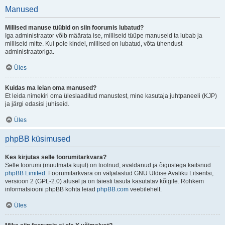
Manused
Millised manuse tüübid on siin foorumis lubatud?
Iga administraator võib määrata ise, milliseid tüüpe manuseid ta lubab ja
milliseid mitte. Kui pole kindel, millised on lubatud, võta ühendust
administraatoriga.
Üles
Kuidas ma leian oma manused?
Et leida nimekiri oma üleslaaditud manustest, mine kasutaja juhtpaneeli (KJP)
ja järgi edasisi juhiseid.
Üles
phpBB küsimused
Kes kirjutas selle foorumitarkvara?
Selle foorumi (muutmata kujul) on tootnud, avaldanud ja õigustega kaitsnud
phpBB Limited
. Foorumitarkvara on väljalastud GNU Üldise Avaliku Litsentsi,
versioon 2 (GPL-2.0) alusel ja on täiesti tasuta kasutatav kõigile. Rohkem
informatsiooni phpBB kohta leiad
phpBB.com
veebilehelt.
Üles