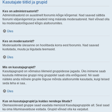
Kasutajate tiitlid ja grupid
Kes on administraatorid?
Administraatorid on auastmelt foorumis kõige kõrgemal. Nad saavad sättida
foorumi väljanägemist ja seadeid ning määrata moderaatoreid. Neil võivad olla
ka moderaatoriõigused kõigis alafoorumites.
Üles
Kes on moderaatorid?
Moderaatorite ülesanne on hoolitseda korra eest foorumis. Nad saavad
kustutada, muuta ja liigutada teemasid.
Üles
Mis on kasutajagrupid?
Kasutajagrupid on võimalus liikmeid gruppidesse jagada. Üks inimene saab
kuuluda mitmesse gruppi ning gruppidel saab olla eriõiguseid. Nii saab
näiteks anda mõnele grupile õiguse mõnda alafoorumite kasutada, kuigi teised
seda teha ei saa..
Üles
Kus on kasutajagrupid ja kuidas nendega liituda?
Olemasolevaid gruppe saad vaadata menüüst Kasutajagruppide alt. Seal saad
ka oma liitumisavalduse esitada. Grupid võivad olla ka varjatud.