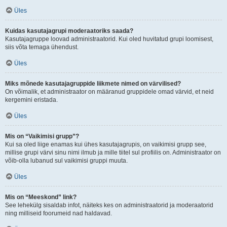
Üles
Kuidas kasutajagrupi moderaatoriks saada?
Kasutajagruppe loovad administraatorid. Kui oled huvitatud grupi loomisest,
siis võta temaga ühendust.
Üles
Miks mõnede kasutajagruppide liikmete nimed on värvilised?
On võimalik, et administraator on määranud gruppidele omad värvid, et neid
kergemini eristada.
Üles
Mis on “Vaikimisi grupp”?
Kui sa oled liige enamas kui ühes kasutajagrupis, on vaikimisi grupp see,
millise grupi värvi sinu nimi ilmub ja mille tiitel sul profiilis on. Administraator on
võib-olla lubanud sul vaikimisi gruppi muuta.
Üles
Mis on “Meeskond” link?
See lehekülg sisaldab infot, näiteks kes on administraatorid ja moderaatorid
ning milliseid foorumeid nad haldavad.