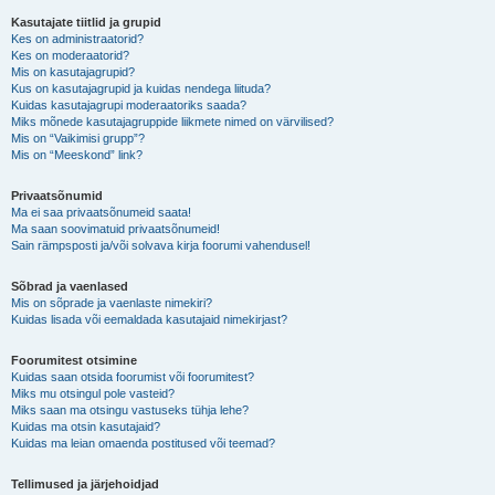
Kasutajate tiitlid ja grupid
Kes on administraatorid?
Kes on moderaatorid?
Mis on kasutajagrupid?
Kus on kasutajagrupid ja kuidas nendega liituda?
Kuidas kasutajagrupi moderaatoriks saada?
Miks mõnede kasutajagruppide liikmete nimed on värvilised?
Mis on “Vaikimisi grupp”?
Mis on “Meeskond” link?
Privaatsõnumid
Ma ei saa privaatsõnumeid saata!
Ma saan soovimatuid privaatsõnumeid!
Sain rämpsposti ja/või solvava kirja foorumi vahendusel!
Sõbrad ja vaenlased
Mis on sõprade ja vaenlaste nimekiri?
Kuidas lisada või eemaldada kasutajaid nimekirjast?
Foorumitest otsimine
Kuidas saan otsida foorumist või foorumitest?
Miks mu otsingul pole vasteid?
Miks saan ma otsingu vastuseks tühja lehe?
Kuidas ma otsin kasutajaid?
Kuidas ma leian omaenda postitused või teemad?
Tellimused ja järjehoidjad