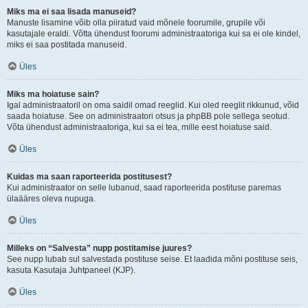
Miks ma ei saa lisada manuseid?
Manuste lisamine võib olla piiratud vaid mõnele foorumile, grupile või
kasutajale eraldi. Võtta ühendust foorumi administraatoriga kui sa ei ole kindel,
miks ei saa postitada manuseid.
Üles
Miks ma hoiatuse sain?
Igal administraatoril on oma saidil omad reeglid. Kui oled reeglit rikkunud, võid
saada hoiatuse. See on administraatori otsus ja phpBB pole sellega seotud.
Võta ühendust administraatoriga, kui sa ei tea, mille eest hoiatuse said.
Üles
Kuidas ma saan raporteerida postitusest?
Kui administraator on selle lubanud, saad raporteerida postituse paremas
ülaääres oleva nupuga.
Üles
Milleks on “Salvesta” nupp postitamise juures?
See nupp lubab sul salvestada postituse seise. Et laadida mõni postituse seis,
kasuta Kasutaja Juhtpaneel (KJP).
Üles