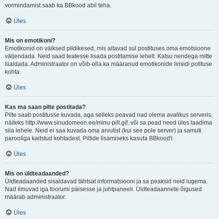
vormindamist saab ka BBkood abil teha.
Üles
Mis on emotikoni?
Emotikonid on väiksed pildikesed, mis aitavad sul postituses oma emotsioone
väljendada. Neid saad teatesse lisada postitamise lehelt. Katsu nendega mitte
liialdada. Administraator on võib-olla ka määranud emotikonide limiidi potituse
kohta.
Üles
Kas ma saan pilte postitada?
Pilte saab postitusse kuvada, aga selleks peavad nad olema avalikus serveris,
näiteks http://www.sinudomeen.ee/minu-pilt.gif. või sa pead need üles laadima
siia lehele. Neid ei saa kuvada oma arvutist (kui see pole server) ja samuti
parooliga kaitstud kohtadest. Piltide lisamiseks kasuta BBkood'i.
Üles
Mis on üldteadaanded?
Üldteadaanded sisaldavad tähtsat informatsiooni ja sa peaksid neid lugema.
Nad ilmuvad iga foorumi päisesse ja juhtpaneeli. Üldteadaannete õigused
määrab administraator.
Üles