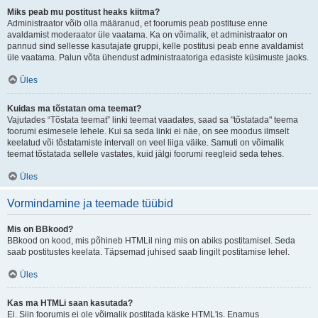
Miks peab mu postitust heaks kiitma?
Administraator võib olla määranud, et foorumis peab postituse enne
avaldamist moderaator üle vaatama. Ka on võimalik, et administraator on
pannud sind sellesse kasutajate gruppi, kelle postitusi peab enne avaldamist
üle vaatama. Palun võta ühendust administraatoriga edasiste küsimuste jaoks.
Üles
Kuidas ma tõstatan oma teemat?
Vajutades “Tõstata teemat” linki teemat vaadates, saad sa "tõstatada" teema
foorumi esimesele lehele. Kui sa seda linki ei näe, on see moodus ilmselt
keelatud või tõstatamiste intervall on veel liiga väike. Samuti on võimalik
teemat tõstatada sellele vastates, kuid jälgi foorumi reegleid seda tehes.
Üles
Vormindamine ja teemade tüübid
Mis on BBkood?
BBkood on kood, mis põhineb HTMLil ning mis on abiks postitamisel. Seda
saab postitustes keelata. Täpsemad juhised saab lingilt postitamise lehel.
Üles
Kas ma HTMLi saan kasutada?
Ei. Siin foorumis ei ole võimalik postitada käske HTML'is. Enamus