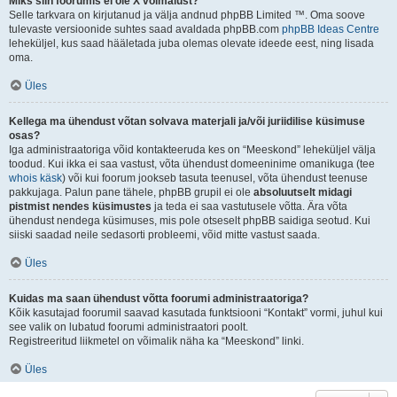
Miks siin foorumis ei ole X võimalust?
Selle tarkvara on kirjutanud ja välja andnud phpBB Limited ™. Oma soove
tulevaste versioonide suhtes saad avaldada phpBB.com
phpBB Ideas Centre
leheküljel, kus saad hääletada juba olemas olevate ideede eest, ning lisada
oma.
Üles
Kellega ma ühendust võtan solvava materjali ja/või juriidilise küsimuse
osas?
Iga administraatoriga võid kontakteeruda kes on “Meeskond” leheküljel välja
toodud. Kui ikka ei saa vastust, võta ühendust domeeninime omanikuga (tee
whois käsk
) või kui foorum jookseb tasuta teenusel, võta ühendust teenuse
pakkujaga. Palun pane tähele, phpBB grupil ei ole
absoluutselt midagi
pistmist nendes küsimustes
ja teda ei saa vastutusele võtta. Ära võta
ühendust nendega küsimuses, mis pole otseselt phpBB saidiga seotud. Kui
siiski saadad neile sedasorti probleemi, võid mitte vastust saada.
Üles
Kuidas ma saan ühendust võtta foorumi administraatoriga?
Kõik kasutajad foorumil saavad kasutada funktsiooni “Kontakt” vormi, juhul kui
see valik on lubatud foorumi administraatori poolt.
Registreeritud liikmetel on võimalik näha ka “Meeskond” linki.
Üles