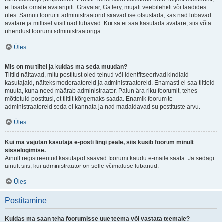
et lisada omale avataripilt: Gravatar, Gallery, mujalt veebilehelt või laadides
üles. Samuti foorumi administraatorid saavad ise otsustada, kas nad lubavad
avatare ja millisel viisil nad lubavad. Kui sa ei saa kasutada avatare, siis võta
ühendust foorumi administraatoriga..
Üles
Mis on mu tiitel ja kuidas ma seda muudan?
Tiitlid näitavad, mitu postitust oled teinud või identfitseerivad kindlaid
kasutajaid, näiteks moderaatoreid ja administraatoreid. Enamasti ei saa tiitleid
muuta, kuna need määrab administraator. Palun ära riku foorumit, tehes
mõttetuid postitusi, et tiitlit kõrgemaks saada. Enamik foorumite
administraatoreid seda ei kannata ja nad madaldavad su postituste arvu.
Üles
Kui ma vajutan kasutaja e-posti lingi peale, siis küsib foorum minult
sisselogimise.
Ainult registreeritud kasutajad saavad foorumi kaudu e-maile saata. Ja sedagi
ainult siis, kui administraator on selle võimaluse lubanud.
Üles
Postitamine
Kuidas ma saan teha foorumisse uue teema või vastata teemale?