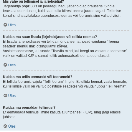
Mis vahe on tellimisel ja järjehoidjal?
Järjehoidja phpBB3's on peaaegu nagu järjehoidjad brauseris. Sind ei
teavitata uuendusest, kuid saad tulla kiiresti teema juurde tagasi. Tellimise
korral sind teavitatakse uuendusest teemas või foorumis sinu valitud viisil.
Üles
Kuidas ma saan lisada järjehoidjasse või tellida teemat?
Et lisada järjehoidjasse või tellida mõnda teemat, pead vajutama “Teema
seaded” menüü linki otsingulahtri kõrval.
Vastates teemasse, kui seade “Teavita mind, kui keegi on vastanud teemasse”
valik on valitud KJP-s samuti tellib automaatselt teema uuendused.
Üles
Kuidas ma tellin teemasid või foorumeid?
Et tellida foorumit, vajuta "Telli foorum" lingile. Et tellida teemat, vasta teemale,
kui tellimise valik on valitud postituse seadetes või vajuta nuppu "Telli teema".
Üles
Kuidas ma eemaldan tellimusi?
Et eemaldada tellimusi, mine kasutaja juhtpaneeli (KJP), ning järgi edasisi
juhiseid.
Üles