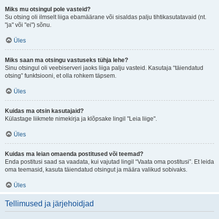
Miks mu otsingul pole vasteid?
Su otsing oli ilmselt liiga ebamäärane või sisaldas palju tihtikasutatavaid (nt.
"ja" või "ei") sõnu.
Üles
Miks saan ma otsingu vastuseks tühja lehe?
Sinu otsingul oli veebiserveri jaoks liiga palju vasteid. Kasutaja “täiendatud
otsing” funktsiooni, et olla rohkem täpsem.
Üles
Kuidas ma otsin kasutajaid?
Külastage liikmete nimekirja ja klõpsake lingil "Leia liige".
Üles
Kuidas ma leian omaenda postitused või teemad?
Enda postitusi saad sa vaadata, kui vajutad lingil “Vaata oma postitusi”. Et leida
oma teemasid, kasuta täiendatud otsingut ja määra valikud sobivaks.
Üles
Tellimused ja järjehoidjad