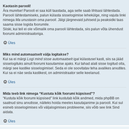
Kaotasin parooli!
Ära muretse! Parooli ei saa küll taastada, aga selle saab lihtsasi lähtestada.
Parooli lähtestamiseks, palun külasta sisselogimise lehekülge, ning vajuta linki
nimega
Ma unustasin oma parooli
. Jälgi järgnevaid juhiseid ja peaksidki taas
saama sisse logida foorumile.
Siiski, kui teil ei ole võimalik oma parooli lähtestada, siis palun võta ühendust
foorumi administraatoriga.
Üles
Miks mind automaatselt välja logitakse?
Kui sa ei märgi
Logi mind sisse automaatselt igal külastusel
kasti, siis sa jääd
sisselogituks ainult foorumi kasutamise ajaks. Kui tahad alati sisse logitud olla,
märgi see kastike sisselogimisel. Seda ei ole soovitatav teha avalikes arvutites.
Kui sa ei näe seda kastikest, on administraator selle keelanud.
Üles
Mida teeb link nimega “Kustuta kõik foorumi küpsised”?
“Kustuta kõik foorumi küpsised” link kustutab kõik andmed, mida phpBB on
saatnud sinu arvutisse, näiteks hoida meeles kasutajanime ja parooli. Kui sul
esineb sisselogimises või väljalogimises probleeme, siis võib see link Sind
aidata.
Üles